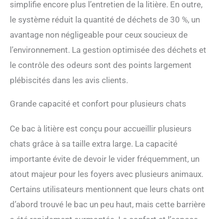
simplifie encore plus l’entretien de la litière. En outre,
de la durée de la salle de
le système réduit la quantité de déchets de 30 %, un
bain, de la fréquence et
d'autres données de santé
avantage non négligeable pour ceux soucieux de
– Parfait pour garder un œil
l’environnement. La gestion optimisée des déchets et
sur votre chat pendant
votre absence. Le mode
le contrôle des odeurs sont des points largement
nuit silencieuse met en
plébiscités dans les avis clients.
pause le nettoyage pendant
les heures de sommeil pour
un repos sans perturbation.
Grande capacité et confort pour plusieurs chats
Pratique pour vous et votre
chat : conçu pour une
Ce bac à litière est conçu pour accueillir plusieurs
utilisation sans effort :
chats grâce à sa taille extra large. La capacité
porte d'entrée basse +
plate-forme pour aider les
importante évite de devoir le vider fréquemment, un
chatons à accéder
atout majeur pour les foyers avec plusieurs animaux.
facilement. Matériaux
faciles à nettoyer + design
Certains utilisateurs mentionnent que leurs chats ont
modulaire permettant un
d’abord trouvé le bac un peu haut, mais cette barrière
démontage rapide.
Comprend plusieurs