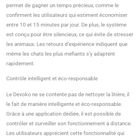
des tâches litières
permet de gagner un temps précieux, comme le
Protection de sécurité à 9
confirment les utilisateurs qui estiment économiser
couches : Devoko dispose
de 4 capteurs infrarouges +
entre 10 et 15 minutes par jour. De plus, le système
4 capteurs de poids + 1
est conçu pour être silencieux, ce qui évite de stresser
radar de mouvement pour
une surveillance en temps
les animaux. Les retours d’expérience indiquent que
réel. Les trois mécanismes
même les chats les plus méfiants s’y adaptent
de sécurité (anti-pincement,
auto-pause, alertes
rapidement.
d'anomalie) garantissent un
arrêt instantané lorsque les
Contrôle intelligent et éco-responsable
chats approchent, offrant
une protection complète.
Le Devoko ne se contente pas de nettoyer la litière, il
(Le radar de mouvement
peut être désactivé via
le fait de manière intelligente et éco-responsable.
l'application.)
Grâce à une application dédiée, il est possible de
【Surveillance à distance
par application et suivi de la
contrôler et surveiller son fonctionnement à distance.
santé】 Contrôlez le
Les utilisateurs apprécient cette fonctionnalité qui
nettoyage en un seul clic via
smartphone. Suivi du poids,