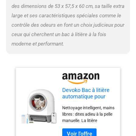
des dimensions de 53 x 57,5 x 60 cm, sa taille extra
de sécurité (anti-pincement,
auto-pause, alertes
large et ses caractéristiques spéciales comme le
d'anomalie) garantissent un
contrôle des odeurs en font un choix judicieux pour
arrêt instantané lorsque les
chats approchent, offrant
ceux qui cherchent un bac à litière à la fois
une protection complète.
moderne et performant.
(Le radar de mouvement
peut être désactivé via
l'application.)
【Surveillance à distance
par application et suivi de la
santé】 Contrôlez le
nettoyage en un seul clic via
smartphone. Suivi du poids,
Devoko Bac à litière
de la durée de la salle de
automatique pour
bain, de la fréquence et
chat 90 l contrôlé par
Nettoyage intelligent, mains
d'autres données de santé
application avec 9
libres : dites adieu à la pelle
– Parfait pour garder un œil
capteurs de sécurité |
manuelle. La litière
sur votre chat pendant
Bac à litière fermé
autonettoyante Devoko
votre absence. Le mode
extra large pour
offre trois modes de
nuit silencieuse met en
plusieurs chats |