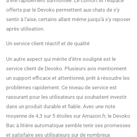
a été rapidement surmontée. Le confort et l’espace
accessoires pour une
offerts par le Devoko permettent aux chats de s’y
meilleure facilité
d'utilisation. Le filtre
sentir à l’aise, certains allant même jusqu’à s’y reposer
universel fonctionne avec
après utilisation.
tous les types de litière
(sauf litière).
Un service client réactif et de qualité
Un autre aspect qui mérite d’être souligné est le
service client de Devoko. Plusieurs avis mentionnent
un support efficace et attentionné, prêt à résoudre les
problèmes rapidement. Ce niveau de service est
rassurant pour les utilisateurs qui souhaitent investir
dans un produit durable et fiable. Avec une note
moyenne de 4,3 sur 5 étoiles sur Amazon.fr, le Devoko
Bac à litière automatique semble tenir ses promesses
et satisfaire ses utilisateurs sur de nombreux