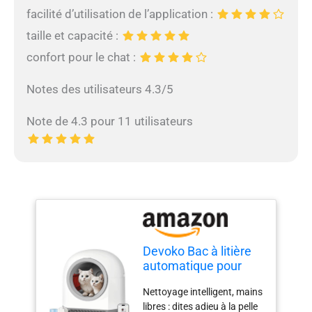
facilité d’utilisation de l’application :
taille et capacité :
confort pour le chat :
Notes des utilisateurs 4.3/5
Note de 4.3 pour 11 utilisateurs
Devoko Bac à litière
automatique pour
chat 90 l contrôlé par
Nettoyage intelligent, mains
application avec 9
libres : dites adieu à la pelle
capteurs de sécurité |