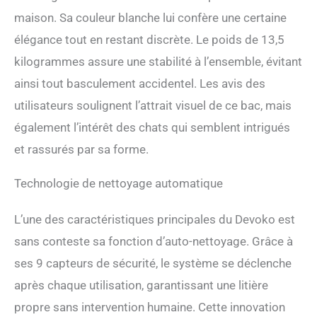
Combiné avec un système
maison. Sa couleur blanche lui confère une certaine
désodorisant intégré, il
élégance tout en restant discrète. Le poids de 13,5
maintient un
environnement agréable
kilogrammes assure une stabilité à l’ensemble, évitant
pour vous et votre animal
ainsi tout basculement accidentel. Les avis des
de compagnie. Design
spacieux, idéal pour les
utilisateurs soulignent l’attrait visuel de ce bac, mais
maisons multi-chats : avec
également l’intérêt des chats qui semblent intrigués
un grand bac à litière de 90
L + une poubelle de 8,5 L,
et rassurés par sa forme.
cette litière automatique
pour chat peut accueillir
Technologie de nettoyage automatique
confortablement les chats
pesant entre 1,5 et 10 kg (3
mois et plus).
L’une des caractéristiques principales du Devoko est
Fonctionnement sans
sans conteste sa fonction d’auto-nettoyage. Grâce à
entretien de 10 jours le rend
ses 9 capteurs de sécurité, le système se déclenche
parfait pour les foyers
multi-chats ou les
après chaque utilisation, garantissant une litière
propriétaires occupés –
propre sans intervention humaine. Cette innovation
plus besoin de vous soucier