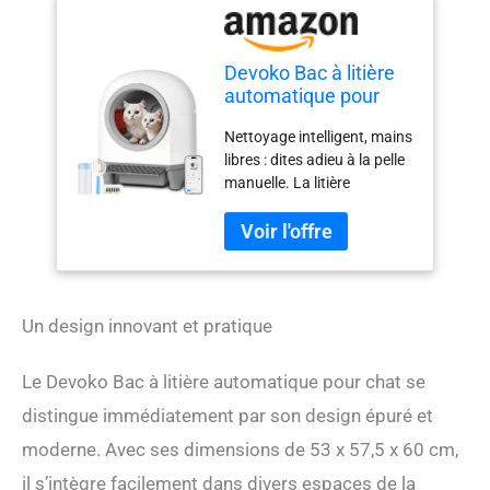
Devoko Bac à litière
automatique pour
chat 90 l contrôlé par
Nettoyage intelligent, mains
application avec 9
libres : dites adieu à la pelle
capteurs de sécurité |
manuelle. La litière
Bac à litière fermé
autonettoyante Devoko
extra large pour
offre trois modes de
plusieurs chats |
nettoyage (automatique,
Silencieux et
programmé, manuel),
économe en énergie |
détectant et nettoyant
Robot
intelligemment après
Un design innovant et pratique
chaque utilisation pour une
fraîcheur constante. Le
Le Devoko Bac à litière automatique pour chat se
compartiment à déchets
entièrement fermé permet
distingue immédiatement par son design épuré et
une élimination sans
moderne. Avec ses dimensions de 53 x 57,5 x 60 cm,
contact – il suffit de
il s’intègre facilement dans divers espaces de la
soulever et de jeter.