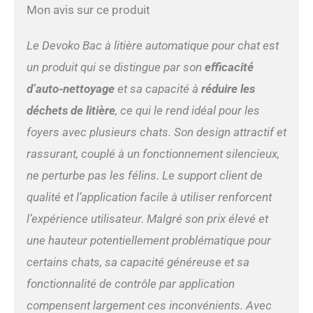
maisons multi-chats : avec
Mon avis sur ce produit
un grand bac à litière de 90
L + une poubelle de 8,5 L,
Le Devoko Bac à litière automatique pour chat est
cette litière automatique
pour chat peut accueillir
un produit qui se distingue par son
efficacité
confortablement les chats
d’auto-nettoyage
et sa capacité à
réduire les
pesant entre 1,5 et 10 kg (3
mois et plus).
déchets de litière
, ce qui le rend idéal pour les
Fonctionnement sans
foyers avec plusieurs chats. Son design attractif et
entretien de 10 jours le rend
parfait pour les foyers
rassurant, couplé à un fonctionnement silencieux,
multi-chats ou les
ne perturbe pas les félins. Le support client de
propriétaires occupés –
plus besoin de vous soucier
qualité et l’application facile à utiliser renforcent
des tâches litières
l’expérience utilisateur. Malgré son prix élevé et
Protection de sécurité à 9
une hauteur potentiellement problématique pour
couches : Devoko dispose
de 4 capteurs infrarouges +
certains chats, sa capacité généreuse et sa
4 capteurs de poids + 1
fonctionnalité de contrôle par application
radar de mouvement pour
une surveillance en temps
compensent largement ces inconvénients. Avec
réel. Les trois mécanismes