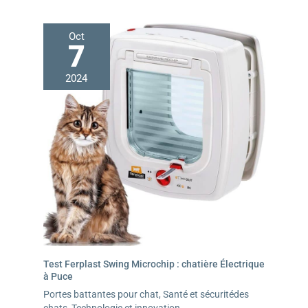
Oct
7
2024
Test Ferplast Swing Microchip : chatière Électrique
à Puce
Portes battantes pour chat
,
Santé et sécuritédes
chats
,
Technologie et innovation