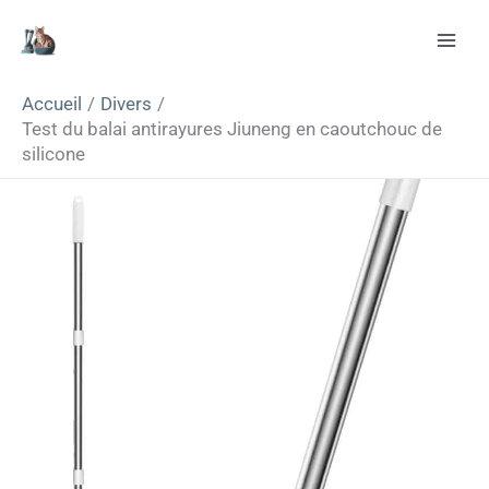
Aller
Rechercher
au
contenu
Accueil
Divers
Test du balai antirayures Jiuneng en caoutchouc de
silicone