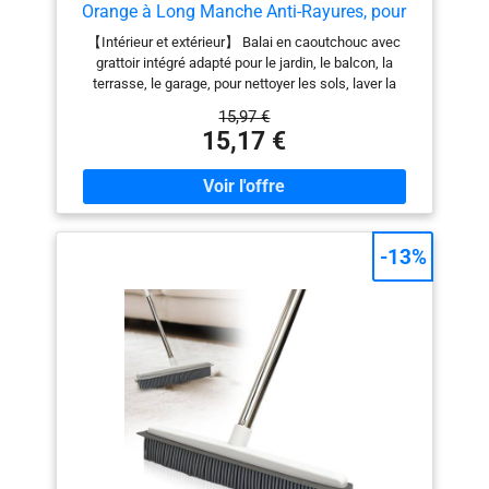
Orange à Long Manche Anti-Rayures, pour
de travail confortable
Enlever Les Poils d'animaux de Compagnie,
【Intérieur et extérieur】 Balai en caoutchouc avec
pour Les Sols, Les Tapis, Les Carreaux, Les
grattoir intégré adapté pour le jardin, le balcon, la
Fenêtres et Le Jardin
terrasse, le garage, pour nettoyer les sols, laver la
voiture, nettoyer l'eau ou les déversements et nettoyer
15,97 €
les fenêtres. Imperméable et durable. Matériau : la tête
15,17 €
de la brosse est fabriquée en caoutchouc de silicone
de qualité supérieure, qui peut être utilisée pour
nettoyer plusieurs surfaces. Le balai avec poignée en
caoutchouc peut être utilisé comme brosse de cuisine
intérieure ou balai pour bois dur, pour garder la maison
propre et ordonnée. Il peut également être utilisé pour
-13%
les fenêtres, la voiture ou comme balai de nettoyage
parfait pour les pièces humides. 【Brosse de
nettoyage pour poils d'animaux】 La brosse en
caoutchouc avec manche est très adaptée pour attirer
et retirer les poils des profondeurs des tapis et
moquettes. Un balai en caoutchouc spécialement
conçu pour les brosses à tapis avec poils d'animaux.
【Efficace】 Le balai à poils en caoutchouc peut
facilement éliminer les cheveux, la poussière et les
poussières de papier sur le sol et le tapis, et son
efficacité de nettoyage est 50 % supérieure à celle des