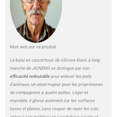
balai peuvent être utilisés
comme brosse de cuisine
d'intérieur ou balai en bois
dur pour garder la maison
propre et bien rangée. Il
peut également être utilisé
pour les fenêtres, la voiture
ou comme un balai de
Mon avis sur ce produit
nettoyage parfait pour les
pièces humides. Brosse de
nettoyage pour poils
Le balai en caoutchouc de silicone blanc à long
d'animaux. La brosse en
manche de JIUNENG se distingue par son
caoutchouc avec manche
est très adaptée pour attirer
efficacité redoutable
pour enlever les poils
et tirer les poils des
d’animaux, un atout majeur pour les propriétaires
profondeurs des tapis et
des moquettes. Une brosse
de compagnons à quatre pattes. Léger et
en caoutchouc
maniable, il glisse aisément sur les surfaces
spécialement conçue pour
les brosses à tapis avec
lisses et planes, sans risquer de rayer les sols,
poils d'animaux. Efficace :
grâce à son matériau en caoutchouc souple et