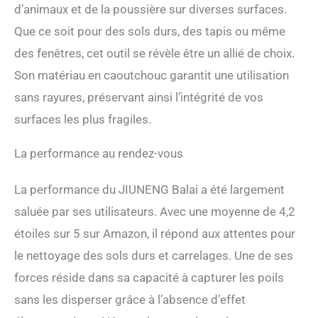
d'intérieur ou balai en bois
d’animaux et de la poussière sur diverses surfaces.
dur pour garder la maison
Que ce soit pour des sols durs, des tapis ou même
propre et bien rangée. Il
peut également être utilisé
des fenêtres, cet outil se révèle être un allié de choix.
pour les fenêtres, la voiture
Son matériau en caoutchouc garantit une utilisation
ou comme un balai de
nettoyage parfait pour les
sans rayures, préservant ainsi l’intégrité de vos
pièces humides. Brosse de
surfaces les plus fragiles.
nettoyage pour poils
d'animaux. La brosse en
caoutchouc avec manche
La performance au rendez-vous
est très adaptée pour attirer
et tirer les poils des
La performance du JIUNENG Balai a été largement
profondeurs des tapis et
des moquettes. Une brosse
saluée par ses utilisateurs. Avec une moyenne de 4,2
en caoutchouc
étoiles sur 5 sur Amazon, il répond aux attentes pour
spécialement conçue pour
le nettoyage des sols durs et carrelages. Une de ses
les brosses à tapis avec
poils d'animaux. Efficace :
forces réside dans sa capacité à capturer les poils
les poils en caoutchouc du
sans les disperser grâce à l’absence d’effet
balai peuvent facilement
enlever les cheveux, la