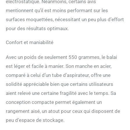
électrostatique. Néanmoins, certains avis
poussière et la poussière de
mentionnent qu’il est moins performant sur les
papier sur le sol et la
moquette, et l'effet de
surfaces moquettées, nécessitant un peu plus d’effort
nettoyage est 50 % plus
pour des résultats optimaux.
élevé que celui des balais
ordinaires. Aucune
poussière ou poils
Confort et maniabilité
d'animaux ne sont projetés
dans l'air pendant le
Avec un poids de seulement 550 grammes, le balai
nettoyage. Poignée
réglable. Équipé d'une
est léger et facile à manier. Son manche en acier,
poignée en acier inoxydable
comparé à celui d’un tube d’aspirateur, offre une
en trois parties et d'une
solidité appréciable bien que certains utilisateurs
finition laquée. En retirant
ou en ajoutant des poteaux
aient relevé une certaine fragilité avec le temps. Sa
à votre hauteur, la hauteur
conception compacte permet également un
peut être ajustée – 78,7
cm/114,3 cm pour vous
rangement aisé, un atout pour ceux qui disposent de
fournir un environnement
peu d’espace de stockage.
de travail confortable