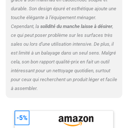
les poils en caoutchouc du
balai peuvent facilement
durable. Son design épuré et esthétique ajoute une
enlever les cheveux, la
touche élégante à l’équipement ménager.
poussière et la poussière de
Cependant, la
solidité du manche laisse à désirer
,
papier sur le sol et la
moquette, et l'effet de
ce qui peut poser problème sur les surfaces très
nettoyage est 50 % plus
sales ou lors d’une utilisation intensive. De plus, il
élevé que celui des balais
ordinaires. Aucune
est limité à un balayage dans un seul sens. Malgré
poussière ou poils
cela, son bon rapport qualité-prix en fait un outil
d'animaux ne sont projetés
dans l'air pendant le
intéressant pour un nettoyage quotidien, surtout
nettoyage. Poignée
pour ceux qui recherchent un produit léger et facile
réglable. Équipé d'une
poignée en acier inoxydable
à assembler.
en trois parties et d'une
finition laquée. En retirant
ou en ajoutant des poteaux
à votre hauteur, la hauteur
peut être ajustée – 78,7
-5%
cm/114,3 cm pour vous