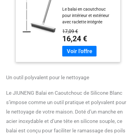
Silicone Blanc à Long
Le balai en caoutchouc
Manche Anti-
pour intérieur et extérieur
Rayures, pour Enlever
avec raclette intégrée
Les Poils d'animaux
convient pour le jardin, le
de Compagnie, pour
17,09 €
balcon, la terrasse, le
Les Sols, Les Tapis,
16,24 €
garage, pour le nettoyage
Les Carreaux, Les
des sols, le lavage des
Fenêtres et Le Jardin
voitures, le nettoyage de
l'eau ou des déversements
et le nettoyage des
fenêtres.' Imperméable et
Un outil polyvalent pour le nettoyage
durable. Matériau : la tête
de la brosse est fabriquée
en caoutchouc de silicone
Le JIUNENG Balai en Caoutchouc de Silicone Blanc
de haute qualité, qui peut
s’impose comme un outil pratique et polyvalent pour
être utilisé pour nettoyer
plusieurs surfaces. Les
le nettoyage de votre maison. Doté d’un manche en
poils en caoutchouc du
acier inoxydable et d’une tête en silicone souple, ce
balai peuvent être utilisés
balai est conçu pour faciliter le ramassage des poils
comme brosse de cuisine