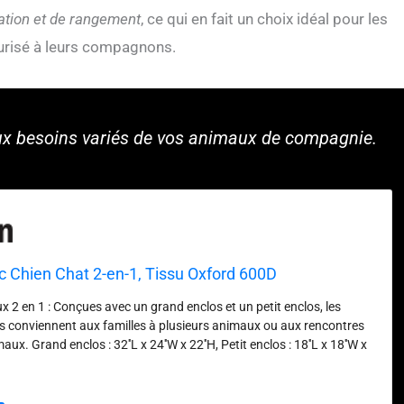
llation et de rangement
, ce qui en fait un choix idéal pour les
curisé à leurs compagnons.
aux besoins variés de vos animaux de compagnie.
 Chien Chat 2-en-1, Tissu Oxford 600D
 2 en 1 : Conçues avec un grand enclos et un petit enclos, les
s conviennent aux familles à plusieurs animaux ou aux rencontres
x. Grand enclos : 32''L x 24''W x 22''H, Petit enclos : 18''L x 18''W x
x chats et aux petits chiens, veuillez mesurer la taille de votre animal
sation combinée ou indépendante : La niche est équipée d'un crochet
 le bord de la porte latérale, qui peut être reliée pour être utilisée