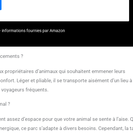
ntier, avec un accès spacieux. Elle peut également être divisée en
iments, en plaçant les bacs à litière dans le compartiment séparé, à
e de vie, pour isoler les odeurs, ou en l'aménageant comme une salle
r à l'animal plus d'espace de jeu à l'intérieur. Matériau de première
e-cage pour animaux de compagnie est fabriquée en tissu Oxford
ur – informations fournies par Amazon
stant aux rayures et solide. Les fils de fer renforcés de la structure
ttent de maintenir la forme de la tente et d'éviter qu'elle ne
nêtre en maille respirante assure une bonne ventilation et permet de
t l'état de votre animal de compagnie. Pliable et portable : Grâce à sa
lacements ?
, l'enclos pour chien est pratique à ranger dans l'armoire lorsqu'il
 et occupe peu d'espace pour un rangement facile. Léger et portable,
ux propriétaires d’animaux qui souhaitent emmener leurs
ter l'enclos préféré de votre chat ou de votre chien lors de vos
rt. Léger et pliable, il se transporte aisément d’un lieu à
ient à l'intérieur et à l'extérieur : La tente d'enclos pour animaux
t être utilisée comme une maison pour animaux de compagnie, une
es voyageurs fréquents.
ent ou une pouponnière. Elle peut être placée dans votre salon,
ieure pour animaux de compagnie, votre arrière-cour, votre porche,
mal ?
tre terrasse pour offrir plus d'espace pour jouer, roupiller, se cacher
nt ainsi un endroit sûr pour les mères et les petits animaux de
t assez d’espace pour que votre animal se sente à l’aise. 
ergique, ce parc s’adapte à divers besoins. Cependant, la ta