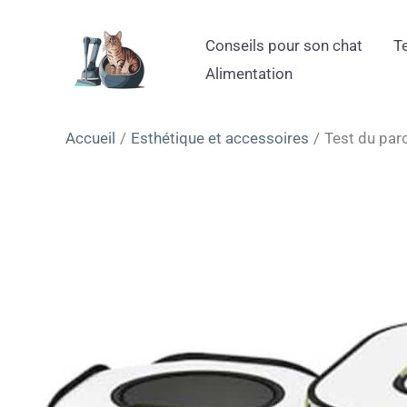
Aller
au
Conseils pour son chat
T
contenu
Alimentation
Accueil
Esthétique et accessoires
Test du par