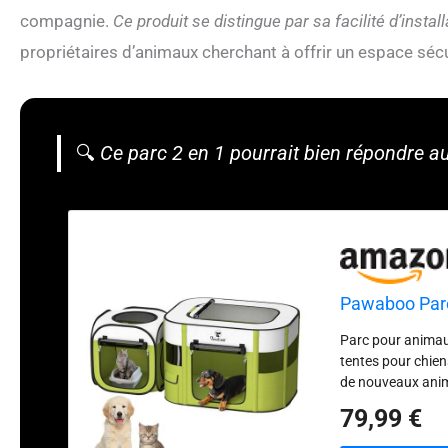
compagnie.
Ce produit se distingue par sa facilité d’insta
propriétaires d’animaux cherchant à offrir un espace sé
🔍
Ce parc 2 en 1 pourrait bien répondre 
Pawaboo Parc
Parc pour animaux
tentes pour chien
de nouveaux animau
18''H, convient au
79,99 €
à l'avance. Utili
et d'une boucle sur