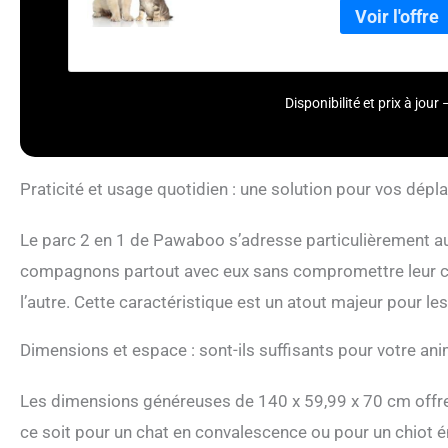
comme un enclos e
plusieurs compart
l'écart de la zon
de jeux pour offri
qualité : La tent
Disponibilité et prix à jo
600D robuste, rési
environnante perme
s'effondre. La fe
vérifier facilemen
Praticité et usage quotidien : une solution pour vos dép
conception pliable
n'est pas utilisé,
Le parc 2 en 1 de Pawaboo s’adresse particulièrement a
vous pouvez empor
compagnons partout avec eux sans compromettre leur confo
déplacements. Conv
de compagnie peu
l’autre. Cette caractéristique est un atout majeur pour l
salle d'accouchem
votre salle intér
Dimensions et espace : sont-ils suffisants pour votre ani
votre balcon ou vo
ou s'isoler, offra
compagnie.
Les dimensions généreuses de 140 x 59,99 x 70 cm offren
ce soit pour un chat en convalescence ou pour un chiot én