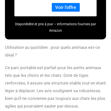
renforcés qui créent une
tente pliable (81,3 x
stabilité exceptionnelle, ce
61 x 55,9 cm)
parc pour chat conserve
sa forme même pendant
les sessions de jeu
Disponibilité et prix à jour – informations fournies par
énergiques, assurant une
Amazon
utilisation durable pour
les chatons et les grands
chats, permettant aux
Utilisation au quotidien : pour quels animaux est-ce
animaux d'entrer/sortir
librement sans plier la
idéal ?
tente. Attention : la petite
boîte pour chat est
Ce parc portable est parfait pour les petits animaux
uniquement à titre de
démonstration, non
tels que les chiots et les chats. Doté de tiges
incluse dans le colis
renforcées, il assure une structure stable tout en étant
Dimensions adaptées :
grand parc : 81 x 61 x
léger à déplacer. Les avis soulignent sa robustesse,
55,9 cm (L x l x H) et petit
bien qu’il ne convienne pas toujours aux chats les plus
parc : 57 x 45,7 x 45,7 cm.
agiles qui pourraient sauter par-dessus.
Veuillez mesurer la taille
de votre animal de