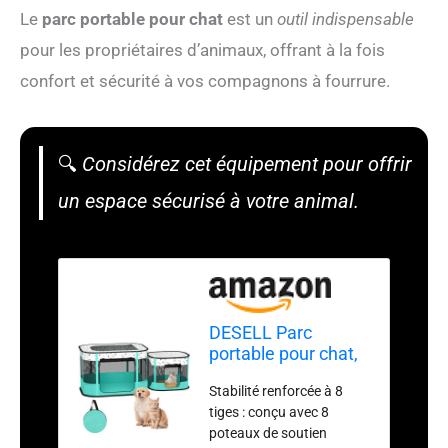
Le
parc portable pour chat
est un
outil indispensable
pour les propriétaires d’animaux, offrant à la fois
confort et sécurité à vos compagnons à fourrure.
🔍
Considérez cet équipement pour offrir
un espace sécurisé à votre animal.
DESELL Parc
portable pour chat,
8 tiges renforcées,
Stabilité renforcée à 8
parc de jeu pliable
tiges : conçu avec 8
pour intérieur et
poteaux de soutien
chat, chiot, chien,