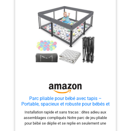
est uniquement à titre
de démonstration, non
incluse dans le colis
Dimensions adaptées :
grand parc : 81 x 61 x
55,9 cm (L x l x H) et
petit parc : 57 x 45,7 x
45,7 cm. Veuillez
mesurer la taille de
votre animal de
compagnie.
Recommandé pour les
chats et les races de
chiens de petite taille
Parc pliable pour bébé avec tapis –
Portable, spacieux et robuste pour bébés et
tout-petits, installation rapide en 1 minute,
Installation rapide et sans tracas : dites adieu aux
facile à transporter, parc de jeu pliable pour
assemblages compliqués Notre parc de jeu pliable
une utilisation en
pour bébé se déplie et se replie en seulement une
minute, offrant une installation sans stress, que vous