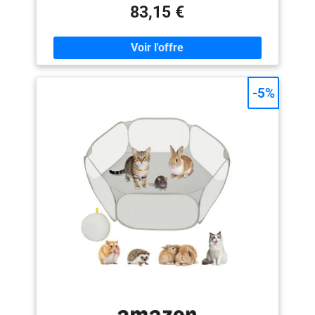
soyez à la maison, en vacances ou chez des amis.
83,15 €
Conçue pour les parents occupés, cette cour de jeu
permet de gagner du temps afin que vous puissiez
vous concentrer sur la création de moments joyeux
avec votre enfant. Confort et sécurité ultimes : ce parc
pliable pour bébé comprend un tapis antidérapant en
peluche qui amortit les chutes et offre un espace
-5%
confortable pour jouer. Les mains courantes
renforcées enveloppées de tissu ajoutent plus de
sécurité. Fabriqué à partir de tissu Oxford de qualité
supérieure, il est doux pour la peau délicate et exempt
de produits chimiques agressifs Stabilité et durabilité
renforcées : conçu avec un cadre en acier robuste, ce
parc de jeu pour bébé avec tapis offre une résistance
et une stabilité améliorées pour éviter les
basculements ou les oscillations. La base large et
antidérapante assure une adhérence sûre sur diverses
surfaces, y compris les planchers en bois, les
moquettes et même l'herbe extérieure, gardant votre
petit explorateur en sécurité pendant qu'il joue.
【Design compact et idéal pour les voyages】 Parfait
pour les familles en déplacement! Ce parc de jeu léger
et pliable est livré avec un sac de transport compact, le