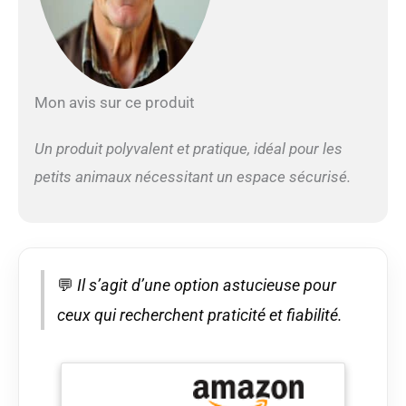
55,9 cm (L x l x H) et
petit parc : 57 x 45,7 x
45,7 cm. Veuillez
mesurer la taille de
votre animal de
Mon avis sur ce produit
compagnie.
Recommandé pour les
chats et les races de
Un produit polyvalent et pratique, idéal pour les
chiens de petite taille
petits animaux nécessitant un espace sécurisé.
💬
Il s’agit d’une option astucieuse pour
ceux qui recherchent praticité et fiabilité.