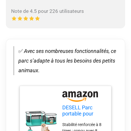
Note de 4.5 pour 226 utilisateurs
✅
Avec ses nombreuses fonctionnalités, ce
parc s’adapte à tous les besoins des petits
animaux.
DESELL Parc
portable pour
chat, 8 tiges
Stabilité renforcée à 8
renforcées, parc
tiges : conçu avec 8