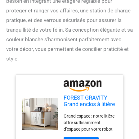
besoin en intégrant une étagère réglable pour
protéger et ranger vos affaires, une station de charge
pratique, et des verrous sécurisés pour assurer la
tranquillité de votre félin. Sa conception élégante et sa
couleur blanche s’harmonisent parfaitement avec
votre décor, vous permettant de concilier praticité et
style.
FOREST GRAVITY
Grand enclos à litière
pour chat avec
Grand espace : notre litière
collecteur de litière,
offre suffisamment
étagère réglable pour
d'espace pour votre robot
éviter les chiens,
chat 3/4, ce qui rend notre
station de charge,