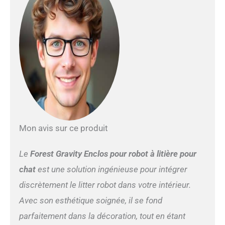
que votre chat ne sorte,
améliorant ainsi l'humeur de
votre animal de compagnie,
ce qui rend votre maison
propre. 3) 【Meuble à litière
pour chat résistant aux
chiens】 ; nous concevons
exclusivement ce bac à
litière avec une tige réglable
pour empêcher le chien
d'entrer pour manger de la
litière ou blesser le chat.
Mon avis sur ce produit
Cette étagère peut protéger
votre chat, tout en offrant
Le
Forest Gravity Enclos pour robot à litière pour
un espace pour placer des
affaires de chat. 4) 【Ne
chat
est une solution ingénieuse pour intégrer
vous inquiétez pas de la
discrètement le litter robot dans votre intérieur.
prise de courant】 ; nous
avons installé une prise
Avec son esthétique soignée, il se fond
d'alimentation dédiée à vos
parfaitement dans la décoration, tout en étant
besoins à l'endroit parfait.