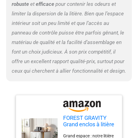
Pas besoin de vous soucier
robuste
et
efficace
pour contenir les odeurs et
des problèmes de
limiter la dispersion de la litière. Bien que l’espace
placement ou
d'alimentation. Il suffit de le
intérieur soit un peu limité et que l’accès au
brancher et de profiter de
panneau de contrôle puisse être parfois gênant, le
notre bac à litière. 5)
matériau de qualité et la facilité d’assemblage en
Assemblage facile de
l'armoire pour litière
font un choix judicieux. À son prix compétitif, il
automatique : toutes les
offre un excellent rapport qualité-prix, surtout pour
pièces et accessoires sont
étiquetés pour l'armoire à
ceux qui cherchent à allier fonctionnalité et design.
litière pour chat, ainsi que
des instructions étape par
étape sont incluses pour
garantir une installation
rapide et facile. Nous avons
rationalisé toutes les étapes
possibles sans
FOREST GRAVITY
compromettre la qualité
Grand enclos à litière
pour obtenir un processus
pour chat avec
d'installation optimal et
Grand espace : notre litière
collecteur de litière,