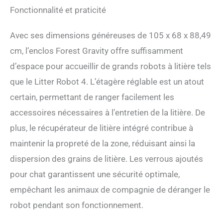
garantir une installation
Fonctionnalité et praticité
rapide et facile. Nous avons
rationalisé toutes les étapes
Avec ses dimensions généreuses de 105 x 68 x 88,49
possibles sans
cm, l’enclos Forest Gravity offre suffisamment
compromettre la qualité
pour obtenir un processus
d’espace pour accueillir de grands robots à litière tels
d'installation optimal et
que le Litter Robot 4. L’étagère réglable est un atout
simple. Outils fournis pour
la litière : nous fournissons
certain, permettant de ranger facilement les
des instructions détaillées
accessoires nécessaires à l’entretien de la litière. De
(français non garanti) et
des outils d'installation.
plus, le récupérateur de litière intégré contribue à
Même si vous installez le
maintenir la propreté de la zone, réduisant ainsi la
grand enclos de litière pour
chat pour la première fois,
dispersion des grains de litière. Les verrous ajoutés
vous pouvez également le
pour chat garantissent une sécurité optimale,
compléter rapidement et
facilement. Le cadre est
empêchant les animaux de compagnie de déranger le
fabriqué en bois certifié
robot pendant son fonctionnement.
FSC. 7) 【Fabriqué avec
amour pour les amis