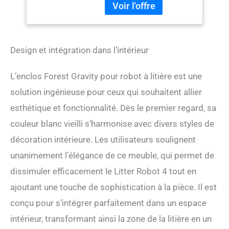
enclos à litière idéal pour
verrous ajoutés pour
vos besoins. Collecteur de
chat, maison pour
litière pour chat : le
chat, blanc antique
collecteur de litière est placé
dans le chemin que les
Design et intégration dans l’intérieur
chats doivent passer pour
s'assurer que la litière
L’enclos Forest Gravity pour robot à litière est une
tombe proprement avant
que votre chat ne sorte,
solution ingénieuse pour ceux qui souhaitent allier
améliorant ainsi l'humeur de
esthétique et fonctionnalité. Dès le premier regard, sa
votre animal de compagnie,
couleur blanc vieilli s’harmonise avec divers styles de
ce qui rend votre maison
propre. 3) 【Meuble à litière
décoration intérieure. Les utilisateurs soulignent
pour chat résistant aux
unanimement l’élégance de ce meuble, qui permet de
chiens】 ; nous concevons
exclusivement ce bac à
dissimuler efficacement le Litter Robot 4 tout en
litière avec une tige réglable
ajoutant une touche de sophistication à la pièce. Il est
pour empêcher le chien
d'entrer pour manger de la
conçu pour s’intégrer parfaitement dans un espace
litière ou blesser le chat.
intérieur, transformant ainsi la zone de la litière en un
Cette étagère peut protéger