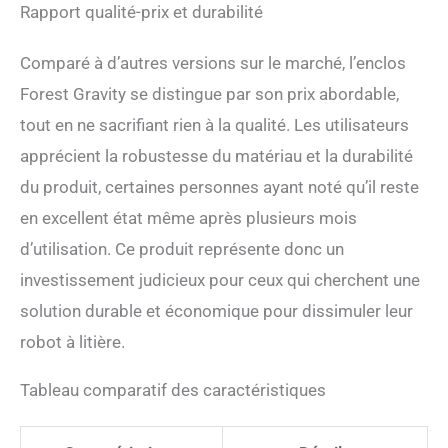
félins】 En tant que
Rapport qualité-prix et durabilité
compagnons amoureux des
chats, nous avons conçu
Comparé à d’autres versions sur le marché, l’enclos
notre litière pour chat non
Forest Gravity se distingue par son prix abordable,
seulement comme un
produit, mais comme un
tout en ne sacrifiant rien à la qualité. Les utilisateurs
sanctuaire paisible et privé
apprécient la robustesse du matériau et la durabilité
pour votre compagnon
bien-aimé, car il mérite un
du produit, certaines personnes ayant noté qu’il reste
amour partagé.
en excellent état même après plusieurs mois
d’utilisation. Ce produit représente donc un
investissement judicieux pour ceux qui cherchent une
solution durable et économique pour dissimuler leur
robot à litière.
Tableau comparatif des caractéristiques