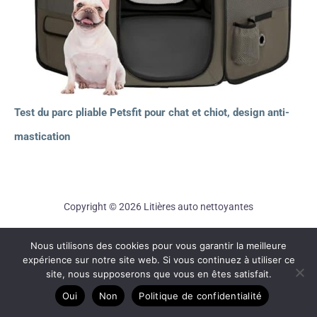
Test du parc pliable Petsfit pour chat et chiot, design anti-
mastication
Copyright © 2026 Litières auto nettoyantes
A propos
Nous utilisons des cookies pour vous garantir la meilleure
Contact
expérience sur notre site web. Si vous continuez à utiliser ce
Plan du site
site, nous supposerons que vous en êtes satisfait.
Mentions légales
Oui
Non
Politique de confidentialité
Politique de confidentialité