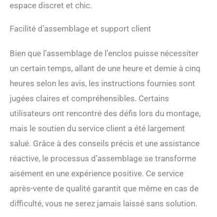
votre chat, tout en offrant
espace discret et chic.
un espace pour placer des
affaires de chat. 4) 【Ne
Facilité d’assemblage et support client
vous inquiétez pas de la
prise de courant】 ; nous
avons installé une prise
Bien que l’assemblage de l’enclos puisse nécessiter
d'alimentation dédiée à vos
un certain temps, allant de une heure et demie à cinq
besoins à l'endroit parfait.
heures selon les avis, les instructions fournies sont
Pas besoin de vous soucier
des problèmes de
jugées claires et compréhensibles. Certains
placement ou
utilisateurs ont rencontré des défis lors du montage,
d'alimentation. Il suffit de le
brancher et de profiter de
mais le soutien du service client a été largement
notre bac à litière. 5)
salué. Grâce à des conseils précis et une assistance
Assemblage facile de
l'armoire pour litière
réactive, le processus d’assemblage se transforme
automatique : toutes les
aisément en une expérience positive. Ce service
pièces et accessoires sont
étiquetés pour l'armoire à
après-vente de qualité garantit que même en cas de
litière pour chat, ainsi que
difficulté, vous ne serez jamais laissé sans solution.
des instructions étape par
étape sont incluses pour