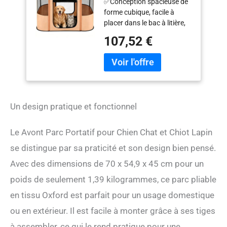
✅Conception spacieuse de
Enclos Pliable à
forme cubique, facile à
Animal de
placer dans le bac à litière,
Compagnie en Tissu
les jouets et les plats de
Oxford Souple à la
107,52 €
nourriture ✅Robuste et
Maison et à Plein Air -
durable, fabriqué en tissu
Orange(S)
oxford 600D avec
revêtement PVC et filet à
mailles denses ✅Facile à
installer ou à replier et à
Un design pratique et fonctionnel
ranger dans le sac pour un
stockage et un transport
aisé ✅Plusieurs tailles
Le Avont Parc Portatif pour Chien Chat et Chiot Lapin
disponibles, parfaites pour
se distingue par sa praticité et son design bien pensé.
les animaux de petite et
moyenne taille comme les
Avec des dimensions de 70 x 54,9 x 45 cm pour un
chats, les chiens, les lapins,
poids de seulement 1,39 kilogrammes, ce parc pliable
les cochons d'Inde et les
poussins ✅Ce parc
en tissu Oxford est parfait pour un usage domestique
polyvalent peut servir de
ou en extérieur. Il est facile à monter grâce à ses tiges
niche, de salle
d'accouchement ou de
à assembler, ce qui le rend pratique pour une