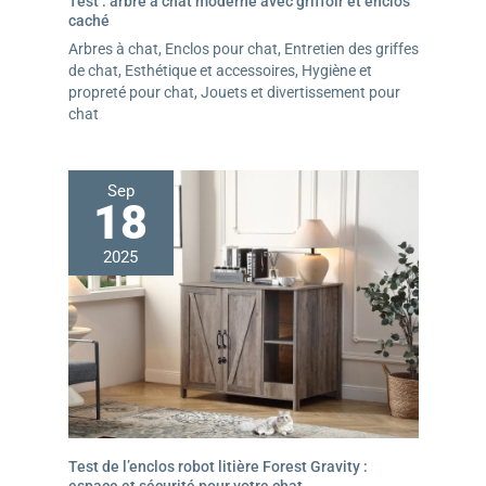
Test : arbre à chat moderne avec griffoir et enclos
caché
Arbres à chat
,
Enclos pour chat
,
Entretien des griffes
de chat
,
Esthétique et accessoires
,
Hygiène et
propreté pour chat
,
Jouets et divertissement pour
chat
Sep
18
2025
Test de l’enclos robot litière Forest Gravity :
espace et sécurité pour votre chat