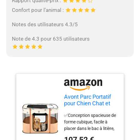
Rapport qualité-prix :
Confort pour l’animal :
Notes des utilisateurs 4.3/5
Note de 4.3 pour 635 utilisateurs
Avont Parc Portatif
pour Chien Chat et
Chiot Lapin Cage
✅Conception spacieuse de
Enclos Pliable à
forme cubique, facile à
Animal de
placer dans le bac à litière,
Compagnie en Tissu
les jouets et les plats de
Oxford Souple à la
107,52 €