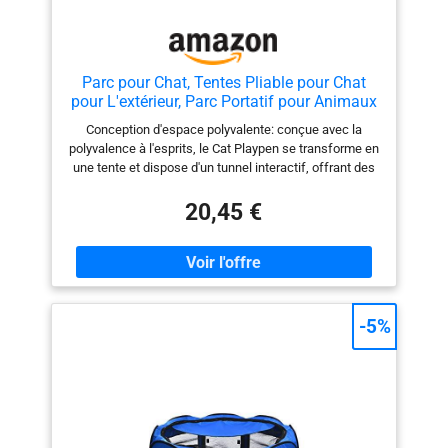
Parc pour Chat, Tentes Pliable pour Chat
pour L'extérieur, Parc Portatif pour Animaux
De Compagnie avec Tunnel, Maison De
Conception d'espace polyvalente: conçue avec la
Tunnel pour Animaux De Compagnie Pliable
polyvalence à l'esprits, le Cat Playpen se transforme en
une tente et dispose d'un tunnel interactif, offrant des
configurations adaptables pour les moments ludiques
des chats Les loisirs rencontrent la sécurité: la
20,45 €
promotion du confort et des loisirs pour animaux de
compagnie, cette aire de jeux en plein air sécurisée est
conçue pour améliorer le plaisir, permettant aux chats
de se prélasser au soleil dans un environnement
soigneusement conçu Espace de confort à deux zones:
la structure spacieuse de tentes pour chats offre une
-5%
commodité et un confort à travers ses deux zones
fermées connectées, assurants un équilibre idéal d'un
jeu et d'une zone de repos où les chats peuvent profiter
de la liberté de mouvement dans un cadre sûr et
confortable Design résilient et confortable: fabriqué à
partir de matériaux résistants aux rayures et de tissu