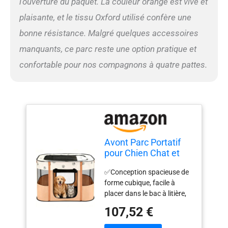
l’ouverture du paquet. La couleur orange est vive et
plaisante, et le tissu Oxford utilisé confère une
bonne résistance. Malgré quelques accessoires
manquants, ce parc reste une option pratique et
confortable pour nos compagnons à quatre pattes.
Avont Parc Portatif
pour Chien Chat et
Chiot Lapin Cage
✅Conception spacieuse de
Enclos Pliable à
forme cubique, facile à
Animal de
placer dans le bac à litière,
Compagnie en Tissu
les jouets et les plats de
Oxford Souple à la
107,52 €
nourriture ✅Robuste et
Maison et à Plein Air -
durable, fabriqué en tissu
Orange(S)