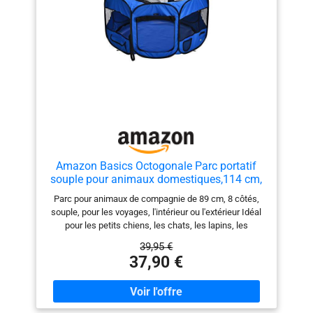
doux pour animaux de compagnie, il garantit une
mastication résistante aux côtés d'une texture douce
conviviale, offrant une qualité fiable pour le plaisir
quotidien de votre chat Conception portable et pratique:
conçue pour la portabilité, ce pliable propose une
conception et un assemblage faciles à économiser de
l'espace, assurants un transport transparent et des
fonctionnalités adaptables pour un usage quotidien
Amazon Basics Octogonale Parc portatif
souple pour animaux domestiques,114 cm,
Bleu
Parc pour animaux de compagnie de 89 cm, 8 côtés,
souple, pour les voyages, l'intérieur ou l'extérieur Idéal
pour les petits chiens, les chats, les lapins, les
cochons d’Inde, etc. Se plie facilement pour le
39,95 €
rangement Toit et fenêtres fermées en maille avec
37,90 €
parois et sol en toile oxford Poche Velcro pour les
friandises, les jouets et les accessoires Coins et
coutures renforcés