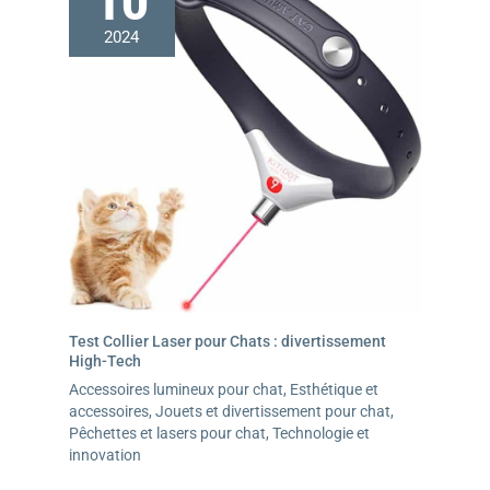
10
n'importe quelle voiture et constitue le lieu de repos
2024
mobile idéal pour votre chien, à tout moment et en tout
lieu.
Test Collier Laser pour Chats : divertissement
High-Tech
Accessoires lumineux pour chat
,
Esthétique et
accessoires
,
Jouets et divertissement pour chat
,
Pêchettes et lasers pour chat
,
Technologie et
innovation