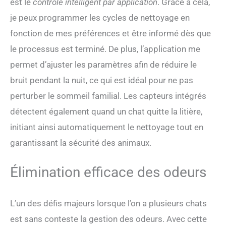
est le
contrôle intelligent par application
. Grâce à cela,
litières agglomérantes du
je peux programmer les cycles de nettoyage en
commerce. 🔇【Litière
automatique chat ultra-
fonction de mes préférences et être informé dès que
silencieuse】Conçue
le processus est terminé. De plus, l’application me
spécialement pour un
intérieur calme, cette litière
permet d’ajuster les paramètres afin de réduire le
pour chat autonettoyante
bruit pendant la nuit, ce qui est idéal pour ne pas
fonctionne à seulement ≤35
dB – plus silencieuse qu’une
perturber le sommeil familial. Les capteurs intégrés
bibliothèque. Elle garantit
détectent également quand un chat quitte la litière,
un environnement sans
perturbation et sans stress
initiant ainsi automatiquement le nettoyage tout en
pour votre chat comme
garantissant la sécurité des animaux.
pour toute la famille, de jour
comme de nuit. 📱【Litière
autonettoyante connectée
Élimination efficace des odeurs
– contrôle par application】
Gérez ce bac à litière pour
chat automatique
L’un des défis majeurs lorsque l’on a plusieurs chats
confortablement via
est sans conteste la gestion des odeurs. Avec cette
l’application. Surveillez