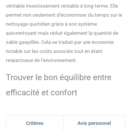
d’utilisation fréquente par
véritable investissement rentable à long terme. Elle
plusieurs chats, votre
maison reste fraîche, propre
permet non seulement d’économiser du temps sur le
et hygiénique. 🌟【Litière
nettoyage quotidien grâce à son système
chat autonettoyante avec
éclairage LED nocturne
autonettoyant mais réduit également la quantité de
personnalisable】
sable gaspillée. Cela se traduit par une économie
Personnalisez l’espace de
votre chat avec l’éclairage
notable sur les coûts associés tout en étant
LED intégré multicolore de
respectueux de l’environnement.
ce bac à litière
autonettoyant. Choisissez
via l’application des
Trouver le bon équilibre entre
couleurs apaisantes pour
guider votre chat la nuit et
efficacité et confort
rendre son expérience
encore plus agréable.
♻️【Bac à litière
autonettoyant facile à
nettoyer】Ce bac à litière
Critères
Avis personnel
automatique est conçu de
manière modulaire : le