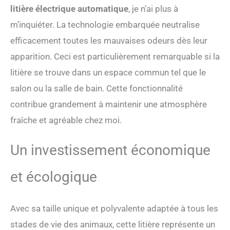
l’utilisation, suivez le poids
litière électrique automatique
, je n’ai plus à
de votre chat, définissez
m’inquiéter. La technologie embarquée neutralise
des cycles de nettoyage
personnalisés et recevez
efficacement toutes les mauvaises odeurs dès leur
des alertes importantes – le
apparition. Ceci est particulièrement remarquable si la
tout sur votre smartphone
pour un soin intelligent et
litière se trouve dans un espace commun tel que le
proactif. 🍃【Bac litière
salon ou la salle de bain. Cette fonctionnalité
autonettoyante avec
désodorisation à libération
contribue grandement à maintenir une atmosphère
lente】La construction
fraîche et agréable chez moi.
robuste en ABS, le couvercle
scellé et le compartiment
pour gel désodorisant
Un investissement économique
travaillent de pair avec un
diffuseur à libération lente.
et écologique
Cette double barrière anti-
odeurs neutralise
efficacement les odeurs de
Avec sa taille unique et polyvalente adaptée à tous les
la litière et purifie l’air en
continu. Même en cas
stades de vie des animaux, cette litière représente un