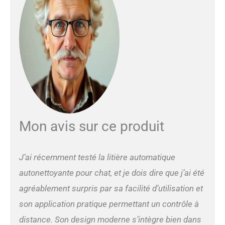
le cycle de nettoyage
s’interrompt
instantanément, quelle que
soit la position. Le
processus ne reprend
automatiquement qu’une
fois que votre félin a quitté
le bac à litière automatique,
garantissant une sécurité
maximale et aucun risque
de coincement. 🌊【Caisse
à litière automatique grand
Mon avis sur ce produit
volume – 89 L de
capacité】Avec un intérieur
spacieux de 76 litres, cette
J’ai récemment testé la litière automatique
litière autonettoyante pour
autonettoyante pour chat, et je dois dire que j’ai été
chat offre amplement
d’espace pour gratter et
agréablement surpris par sa facilité d’utilisation et
tourner – idéale pour les
son application pratique permettant un contrôle à
chats de 0,9 à 15,8 kg et
pour les foyers avec
distance. Son design moderne s’intègre bien dans
plusieurs chats. Le grand