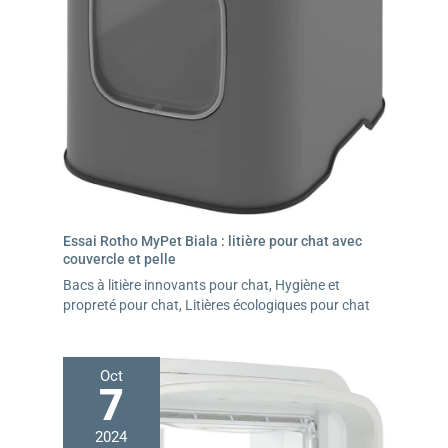
main. Une gestion simplifiée au quotidien, pour encore
plus de complicité. 【Installation & Entretien
Simplissimes】Aucun assemblage requis ! Déballez,
positionnez les éléments, branchez et ajoutez la litière
(aucun outil nécessaire). Le système innovant de cette
litière autonettoyante permet même de retirer
l’ancienne litière d’une simple pression sur un
bouton.Un design réfléchi pour un entretien facile et
une hygiène sans effort. Prendre soin de votre chat n’a
jamais été aussi simple !
Essai Rotho MyPet Biala : litière pour chat avec
couvercle et pelle
Bacs à litière innovants pour chat
,
Hygiène et
propreté pour chat
,
Litières écologiques pour chat
Oct
7
2024