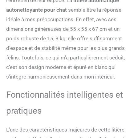
l’entretien de leur espace. La
litière automatique
automatiquement qu’une
fois que votre félin a quitté
autonettoyante pour chat
semble être la réponse
le bac à litière automatique,
idéale à mes préoccupations. En effet, avec ses
garantissant une sécurité
maximale et aucun risque
dimensions généreuses de 55 x 55 x 67 cm et un
de coincement. 🌊【Caisse
poids robuste de 15, 8 kg, elle offre suffisamment
à litière automatique grand
volume – 89 L de
d’espace et de stabilité même pour les plus grands
capacité】Avec un intérieur
félins. Toutefois, ce qui m’a particulièrement séduit,
spacieux de 76 litres, cette
litière autonettoyante pour
c’est son design moderne et épuré en blanc qui
chat offre amplement
s’intègre harmonieusement dans mon intérieur.
d’espace pour gratter et
tourner – idéale pour les
chats de 0,9 à 15,8 kg et
Fonctionnalités intelligentes et
pour les foyers avec
plusieurs chats. Le grand
pratiques
bac à déchets de 13 L suffit
pour un chat jusqu’à 15
jours, rendant le nettoyage
L’une des caractéristiques majeures de cette litière
quotidien inutile. Elle
fonctionne avec toutes les