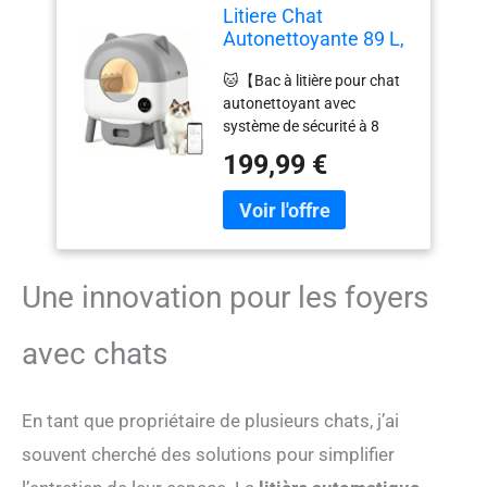
Litiere Chat
Autonettoyante 89 L,
Litiere Automatique
🐱【Bac à litière pour chat
avec Capteurs De
autonettoyant avec
Sécurité, Anti-
système de sécurité à 8
Pincement, Triple
capteurs】Ce bac à litière
Anti-Odeur,
199,99 €
autonettoyant combine un
Silencieuse, Bac
radar de mouvement, des
Litiere pour Chat Sûre
capteurs infrarouges et des
et Automatique, 6
capteurs de poids pour
Lumières, Contrôle
former un système de
par App
sécurité à 8 niveaux sans
Une innovation pour les foyers
faille. Dès que votre chat
entre dans la caisse ou y
avec chats
jette un coup d’œil curieux,
le cycle de nettoyage
s’interrompt
En tant que propriétaire de plusieurs chats, j’ai
instantanément, quelle que
soit la position. Le
souvent cherché des solutions pour simplifier
processus ne reprend