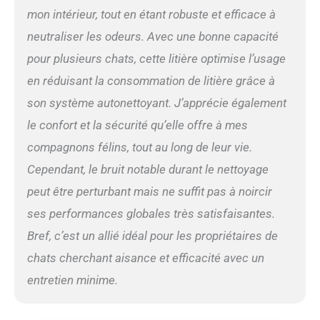
mon intérieur, tout en étant robuste et efficace à
bac à déchets de 13 L suffit
pour un chat jusqu’à 15
neutraliser les odeurs. Avec une bonne capacité
jours, rendant le nettoyage
pour plusieurs chats, cette litière optimise l’usage
quotidien inutile. Elle
fonctionne avec toutes les
en réduisant la consommation de litière grâce à
litières agglomérantes du
son système autonettoyant. J’apprécie également
commerce. 🔇【Litière
automatique chat ultra-
le confort et la sécurité qu’elle offre à mes
silencieuse】Conçue
compagnons félins, tout au long de leur vie.
spécialement pour un
intérieur calme, cette litière
Cependant, le bruit notable durant le nettoyage
pour chat autonettoyante
peut être perturbant mais ne suffit pas à noircir
fonctionne à seulement ≤35
dB – plus silencieuse qu’une
ses performances globales très satisfaisantes.
bibliothèque. Elle garantit
Bref, c’est un allié idéal pour les propriétaires de
un environnement sans
perturbation et sans stress
chats cherchant aisance et efficacité avec un
pour votre chat comme
entretien minime.
pour toute la famille, de jour
comme de nuit. 📱【Litière
autonettoyante connectée