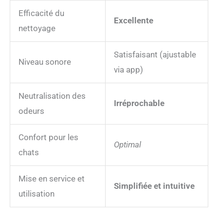
tambour à litière amovible,
Efficacité du
le grand bac à déchets et le
Excellente
nettoyage
tapis de litière sont
étanches et se rincent
directement à l’eau – aucun
Satisfaisant (ajustable
recoin caché. Pour les
Niveau sonore
via app)
autres surfaces, un chiffon
humide suffit. Un
majordome infatigable qui
Neutralisation des
assure une propreté 5
Irréprochable
odeurs
étoiles 24 heures sur 24 et
transforme chaque
passage en une expérience
Confort pour les
fraîche et immédiate.
Optimal
chats
Mise en service et
Simplifiée et intuitive
utilisation