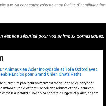
 animaux.
Sa conception robuste et sa facilité d’installation
fon
un espace sécurisé pour vos animaux domestiques.
ur Animaux en Acier Inoxydable et Toile Oxford avec
éable Enclos pour Grand Chien Chats Petits
u Sombre
e qualité : Ce parc pour animaux est fabriqué en acier inoxydable
ile Oxford durable, offrant une solution robuste et fiable pour vos
et facile à installer : Grâce à sa conception légère et pliable, ce parc
porter et à installer, que ce soit à la maison ou en déplacement.
é : La toile Oxford douce et résistante assure le confort de votre