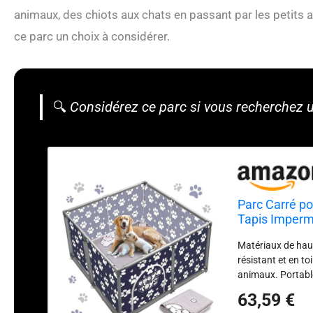
animaux, des chiots aux chats en passant par les petits
ce parc un choix à considérer.
🔍
Considérez ce parc si vous recherchez 
Parc Carré po
Tapis Imperm
Animaux Ble
Matériaux de haut
résistant et en to
animaux. Portable 
est facile à trans
63,59 €
Confort et sécurit