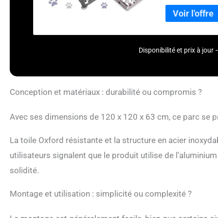
animal, tandis que
chiots, chatons et
imperméable et fac
d'animaux. Tapis 
pour protéger le s
Disponibilité et prix à jo
Conception et matériaux : durabilité ou compromis ?
Avec ses dimensions de 120 x 120 x 63 cm, ce parc se p
La toile Oxford résistante et la structure en acier inoxyd
utilisateurs signalent que le produit utilise de l’aluminiu
solidité.
Montage et utilisation : simplicité ou complexité ?