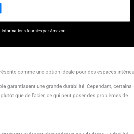
 la structure en acier inoxydable garantit sa sécurité, idéal pour les
 grands et petits animaux. Facile à nettoyer : La toile Oxford est
ile à nettoyer, ce qui en fait un choix pratique pour les propriétaires
absorbant offert : Ce parc inclut un tapis absorbant lavable, parfait
ol et assurer le confort de votre animal.
ur – informations fournies par Amazon
résente comme une option idéale pour des espaces intérieu
able garantissent une grande durabilité. Cependant, certains
m plutôt que de l’acier, ce qui peut poser des problèmes de