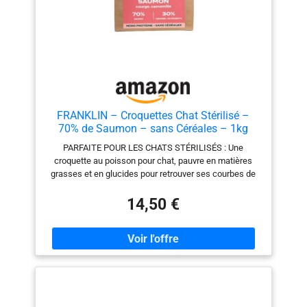
FRANKLIN – Croquettes Chat Stérilisé –
70% de Saumon – sans Céréales – 1kg
PARFAITE POUR LES CHATS STÉRILISÉS : Une
croquette au poisson pour chat, pauvre en matières
grasses et en glucides pour retrouver ses courbes de
minet. Riche en fibres, elle augmente la sensation de
satiété. BRILLANCE DU POIL : Une recette au poisson
14,50 €
pour chat, riche en omégas 3 et 6. De quoi faire briller
son pelage de mille feux. SANS CÉRÉALES : Dans nos
croquettes exit le riz, le blé, le maïs et toute autre
céréale. À la place : de la patate douce ou des
légumineuses. Elles sont plus digestes, et disposent
d'un faible indice glycémique. HYPOALLERGÉNIQUE :
Nos croquettes chat au saumon sont mono-protéine et
sans volaille, pour minimiser le risque d'allergies