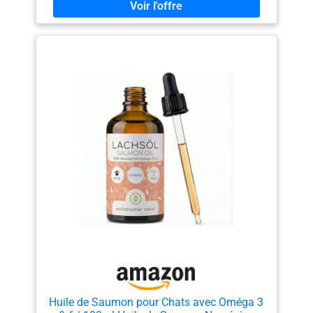
cutanée pour une belle peau et un poil brillant… 🐩
Utilisation très simple : il suffit de l’ajouter directement
dans son alimentation habituelle sèche ou humide -
Vous pouvez donner l'Huile de Saumon Lola Pets à
votre animal tout au long de l’année 🐱🐶 🐎 Tous les
chiens, chats et chevaux peuvent être complémentés
avec de l’Huile de Saumon Lola Pets, les doses sont à
adapter en fonction de la race et de la raison
d’utilisation de l’huile - Pour les chiens ayant tendance
à l’obésité, la prise d’huile de saumon est à raisonner,
consultez le veterinaire 🇫🇷 SERVICE FRANCAIS :
Vous achetez auprès d'une société française avec une
GARANTIE DE REMBOURSEMENT INTEGRAL ! Votre
achat chez nous est totalement sans risque -Testez
notre produit en toute tranquillité, si vous n'êtes pas
satisfait, nous vous rembourserons toujours le prix
d'achat complet – sans condition !
Huile de Saumon pour Chats avec Oméga 3