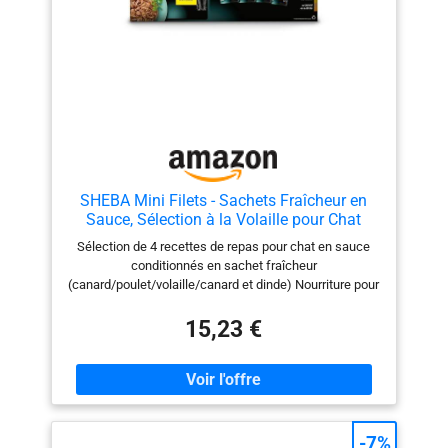
SHEBA Mini Filets - Sachets Fraîcheur en
Sauce, Sélection à la Volaille pour Chat
Adulte - 40x85g
Sélection de 4 recettes de repas pour chat en sauce
conditionnés en sachet fraîcheur
(canard/poulet/volaille/canard et dinde) Nourriture pour
chat constituant un repas pour chat complet et
équilibré, adapté aux besoins nutritionnels des chats
15,23 €
adultes Recette élaborée avec des ingrédients naturels
et de qualité sans colorants artificiels, ni conservateurs
Nourriture pour chat mise au point avec nos
vétérinaires du centre WALTHAM (référence mondiale
pour la nutrition des animaux de compagnie) Contenu
de la livraison : 40 x Sachet Fraîcheur SHEBA Mini
-7%