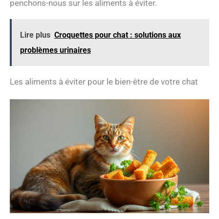
penchons-nous sur les aliments à éviter.
source d’acides gras essentiels tels que des oméga 3
et les oméga 6. nos animaux sont aussi notre famille :
pour préserver le bien-être de nos compagnons,
beaphar donne accès à des soins et des produits de
Lire plus
Croquettes pour chat : solutions aux
qualité à prix abordables à tous les propriétaires
d’animaux. Volume du colis: 430.0 milliliters Poids du
problèmes urinaires
colis: 0.436 kilograms
Les aliments à éviter pour le bien-être de votre chat