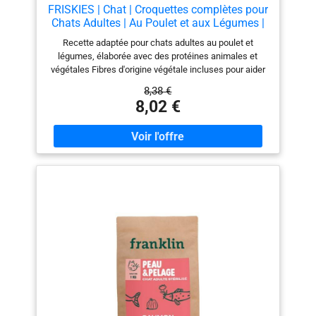
FRISKIES | Chat | Croquettes complètes pour
Chats Adultes | Au Poulet et aux Légumes |
Aliment Complet Riche en Vitamines et
Recette adaptée pour chats adultes au poulet et
Minéraux | Sac | 3 KG
légumes, élaborée avec des protéines animales et
végétales Fibres d'origine végétale incluses pour aider
à maintenir une santé digestive saine chez le chat
8,38 €
adulte Minéraux essentiels et vitamine D contribuent à
8,02 €
la santé des dents et des os Acides gras essentiels
soutiennent une peau saine et un pelage brillant Sans
colorants, arômes ni conservateurs artificiels, avec des
ingrédients rigoureusement sélectionnés