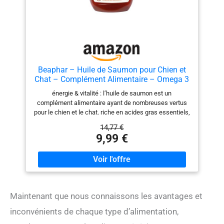
Beaphar – Huile de Saumon pour Chien et
Chat – Complément Alimentaire – Omega 3
et 6 – Bénéfique sur Le système Cardio-
énergie & vitalité : l’huile de saumon est un
vasculaire, Le Pelage et Les articulations –
complément alimentaire ayant de nombreuses vertus
Apport énergétique – 430 ML
pour le chien et le chat. riche en acides gras essentiels,
elle permet d’améliorer la santé de l’animal. pour une
14,77 €
excellente santé : recommandée pour un pelage
9,99 €
brillant, elle soutient le fonctionnement du système
cardiovasculaire et favorise la mobilité des
articulations chez nos chiens et nos chats. conseils
d’utilisation : administrer l'huile 1 fois par jour sur la
nourriture ou bien directement dans la gueule de
l'animal à l'aide d'une cuillère. l'huile de saumon ne
Maintenant que nous connaissons les avantages et
provoque pas de surpoids. composition : l’huile de
saumon, issue d’une pêche durable, est une matière
inconvénients de chaque type d’alimentation,
première savoureuse et riche en énergie contenant une