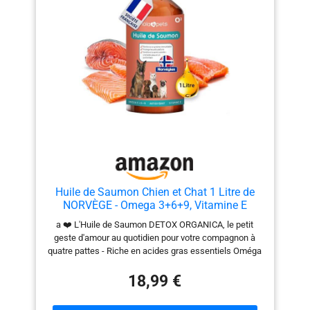
Huile de Saumon Chien et Chat 1 Litre de
NORVÈGE - Omega 3+6+9, Vitamine E
a ❤️ L'Huile de Saumon DETOX ORGANICA, le petit
geste d'amour au quotidien pour votre compagnon à
quatre pattes - Riche en acides gras essentiels Oméga
3 et 6, Vitamine E, EPA et DHA, notre huile de saumon
possède une efficacité prouvée 🐈 Les bénéfices de
18,99 €
l’Huile de Saumon sont multiples : renforce le système
immunitaire, protège les articulations, améliore la santé