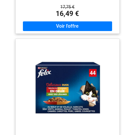
qu'appétissants à sentir et à goûter, pour une
17,75 €
expérience irrésistible à chaque repas. DU PLAISIR
16,49 €
TOUS LES JOURS : Felix Tendres Effilés apporte une
véritable diversité de saveurs et de textures pour rendre
chaque moment d’alimentation encore plus plaisant,
jour après jour. DE LA VARIÉTÉ À CHAQUE REPAS :
Cette Sélection Mixte propose 4 délicieuses saveurs
(au cabillaud, au saumon, au poulet, au canard) pour
varier les plaisirs et satisfaire votre chat, au quotidien.
NUTRITION 100 % COMPLÈTE : Des recettes
complètes et équilibrées, avec des vitamines et des
minéraux essentiels, incluant des nutriments clés pour
aider votre petit coquin à rester en bonne santé et
toujours plein de vitalité. UNE QUALITÉ DIGNE DE
CONFIANCE : Élaboré avec des ingrédients de qualité.
Contient des acides gras Oméga 6 essentiels, des
vitamines A & E, et sans colorants. FAIRE DES
RÉSERVES, INTELLIGEMMENT : Les formats
multi‑emballages, avec des sachets pratiques, offrent
un excellent rapport qualité-prix au quotidien, vous
faisant gagner du temps et des efforts en limitant les
allers-retours en magasin.