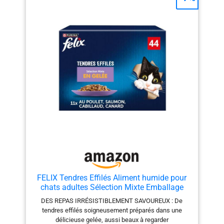
Filets, Saveur : Canard/Poulet/Volaille/Canard et Dinde,
Poids 40 x 85 g
FELIX Tendres Effilés Aliment humide pour
chats adultes Sélection Mixte Emballage
économique, 44 sachets faciles à servir,
DES REPAS IRRÉSISTIBLEMENT SAVOUREUX : De
Morceaux tendres en gelée, 4 délicieuses
tendres effilés soigneusement préparés dans une
saveurs, Aliment complet
délicieuse gelée, aussi beaux à regarder