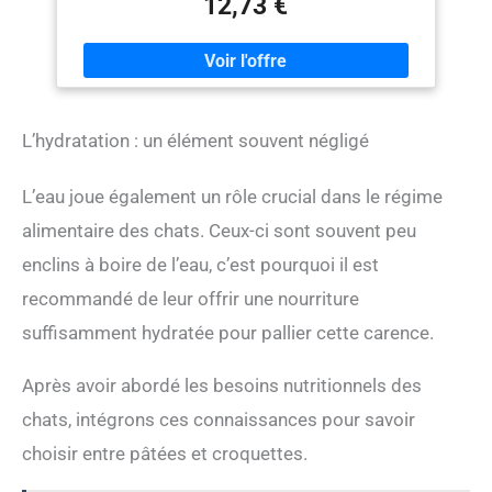
12,73 €
positivement le comportement alimentaire et contribuer
à une meilleure prise alimentaire. ✅ HAUTE TENEUR EN
PROTÉINES – Avec une teneur en protéines de 40 %, la
recette peut aider à maintenir la masse musculaire et
contribuer à la satisfaction générale. ✅ RÉGULATION
DU POIDS – La composition riche en énergie et
L’hydratation : un élément souvent négligé
équilibrée peut aider à maintenir le poids idéal, même
chez les chats stérilisés. ✅ FONCTION URINAIRE –
Des nutriments sélectionnés pourraient soutenir le
L’eau joue également un rôle crucial dans le régime
fonctionnement normal des voies urinaires et ainsi
contribuer à la santé générale.
alimentaire des chats. Ceux-ci sont souvent peu
enclins à boire de l’eau, c’est pourquoi il est
recommandé de leur offrir une nourriture
suffisamment hydratée pour pallier cette carence.
Après avoir abordé les besoins nutritionnels des
chats, intégrons ces connaissances pour savoir
choisir entre pâtées et croquettes.