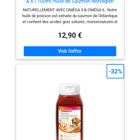
& 6 | 100ml Huile de Saumon Norvégien
Naturelle de l'Atlantique | Complément
NATURELLEMENT AVEC OMÉGA 3 & OMÉGA 6 : Notre
Hautement Dosé pour Chats
huile de poisson est extraite du saumon de l'Atlantique
et contient des acides gras saturés, monoinsaturés et
polyinsaturés. POUR LA PEAU ET LE PELAGE : Notre
huile de saumon convient à toutes les races, à poils
12,90 €
longs et à poils courts, et contient des acides gras
oméga-3 et oméga-6 pour maintenir une peau saine. CE
QUI RESTE DEHORS : En tant que propriétaires de
chiens et de chats, nous savons à quel point la bonne
qualité et la fraîcheur sont importantes. Les tests sur
les animaux et les additifs artificiels sont un véritable
-32%
NON ! C'est pourquoi nous vous proposons un produit
naturel sans tests sur les animaux, arômes artificiels,
sucre ou colorants ! ALIMENTATION ULTRA-LÉGÈRE :
Notre huile de saumon se mélange très facilement à la
nourriture sèche ou humide et convient
particulièrement à l'alimentation BARF. RECOMMANDÉ
PAR LES EXPERTS EN NUTRITION ANIMALE : Tous nos
produits ont été développés en collaboration avec des
naturopathes animaliers certifiés qui font confiance à
nos produits pour le traitement des animaux de
compagnie.