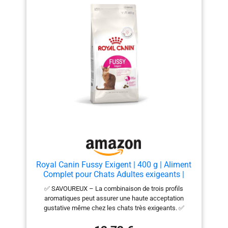
alimentaires. COMPOSITION ÉQUILIBRÉE : 70% de
saumon, 12% de pois séchés, 5% de pois chiche, 5%
de courge, 2% de lignocellulose, cosse de psyllium et
clorure de sodium, 1% de chlorure de potassium, 0,5%
de camomille. VALEURS NUTRITIVES : Protéines
brutes 34 %, glucides 29 %, matières grasses brutes 14
%, cendres brutes 8,5 %, fibres brutes 4 %, humidité 10
%, calcium 1,2 %, phosphore 0,8 %, omega 6 0,8 %,
omega 3 1,2 %, énergie métabolisable 363 kcal/100g
Royal Canin Fussy Exigent | 400 g | Aliment
Complet pour Chats Adultes exigeants |
Combinaison d'arômes et Forme spéciale de
✅ SAVOUREUX – La combinaison de trois profils
croquettes | Riche en protéines
aromatiques peut assurer une haute acceptation
gustative même chez les chats très exigeants. ✅
FORME DES CROQUETTES – La texture et la forme
spéciales des croquettes pourraient influencer