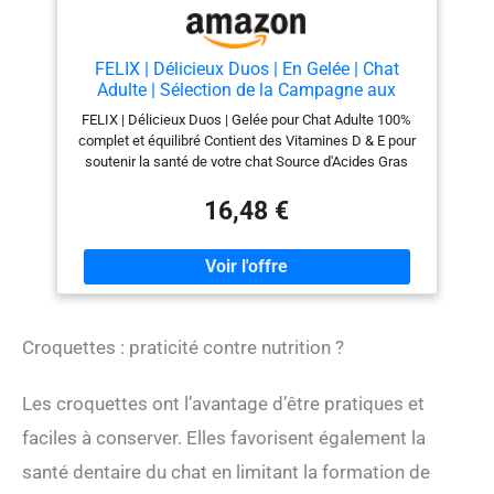
FELIX | Délicieux Duos | En Gelée | Chat
Adulte | Sélection de la Campagne aux
Légumes | Sachets Fraîcheurs | 44x85g
FELIX | Délicieux Duos | Gelée pour Chat Adulte 100%
complet et équilibré Contient des Vitamines D & E pour
soutenir la santé de votre chat Source d'Acides Gras
Oméga-6 pour un pelage brillant et une peau saine
Sans arômes artificiels ajoutés et sans conservateurs
16,48 €
artificiels ajoutés Cet emballage carton est fabriqué
avec min. 80% de fibres recyclées Propose 4 variétés
savoureuses : Bœuf et Volaille, Porc et Gibier, Dinde et
Canard, Agneau et Poulet Présenté en Sachets
Fraîcheur pratiques
Croquettes : praticité contre nutrition ?
Les croquettes ont l’avantage d’être pratiques et
faciles à conserver. Elles favorisent également la
santé dentaire du chat en limitant la formation de