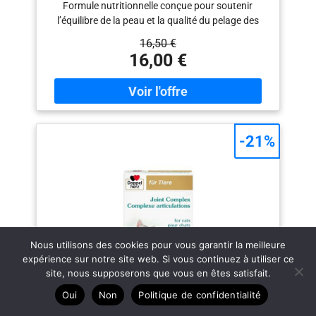
Formule nutritionnelle conçue pour soutenir
Fabriqué en France | Pot 100 g
l’équilibre de la peau et la qualité du pelage des
chiens et chats adultes, au quotidien. PELAGE
16,50 €
BRILLANT & PEAU SAINE : Association d’oméga
16,00 €
3, de levure de bière, de vitamines et de minéraux
pour nourrir la peau et favoriser un pelage brillant.
APAISE ET ACCOMPAGNE LES DÉSAGRÉMENTS :
Aide à apaiser les démangeaisons passagères et
à limiter la chute de poils, dans le cadre d’une
-21%
alimentation équilibrée. POUDRE FACILE À
UTILISER : Format poudre à mélanger simplement
à la ration quotidienne, adapté aux chiens et aux
chats, pour une prise facile au quotidien. QUALITÉ
& SAVOIR-FAIRE VÉTOFORM : Complément
alimentaire développé et fabriqué en France.
Vétoform, marque française spécialiste du bien-
être animal. Formule à base d’ingrédients
Nous utilisons des cookies pour vous garantir la meilleure
d’origine naturelle.
expérience sur notre site web. Si vous continuez à utiliser ce
site, nous supposerons que vous en êtes satisfait.
Oui
Non
Politique de confidentialité