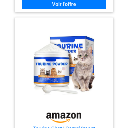
la rétine et de la fonction des organes chez les
chats. Il est donc conseillé de l'intégrer fermement
dans votre alimentation quotidienne. ✔️ Pour les
chiens : l'ajout de taurine à la nourriture peut en
outre avoir un effet positif sur la fonction
cardiaque normale et soutient ainsi le système
cardiovasculaire. ✔️ Égalité : un manque de
taurine peut entraîner une dégénérescence de la
rétine, la cécité, des problèmes cardiaques et de
reproduction, des troubles de la croissance et du
développement, ainsi que de la nervosité et de
l'irritabilité. ✔️ Fabrication allemande : tous les
produits Pets Protect sont développés par notre
équipe d'experts à base de matières premières de
qualité alimentaire. Ensuite, le complément
alimentaire pour chats et chiens est fabriqué en
Allemagne selon les normes de production les
plus élevées.