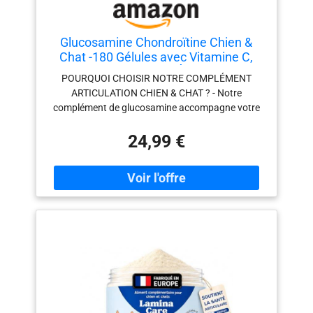
Glucosamine Chondroïtine Chien &
Chat -180 Gélules avec Vitamine C,
Curcuma, Gingembre, Églantier - sans
POURQUOI CHOISIR NOTRE COMPLÉMENT
Odeur, Anti Inflammatoire, Aide
ARTICULATION CHIEN & CHAT ? - Notre
d'arthrose, Cartilage, Os, Souplesse,
complément de glucosamine accompagne votre
Chondroprotecteur
animal de son jeune âge pour fortifier ses os au fil
24,99 €
des années. Nos 180 gélules premium Animigo
contiennent de la glucosamine et de la
chondroïtine qui agissent en synergie avec le
gingembre, l'églantier et le curcuma pour une
santé osseuse de fer ! RENFORCE LES
ARTICULATIONS - Nos gélules de glucosamine
soutiennent la santé articulaire en lubrifiant les
articulations et en favorisant la mobilité et la
souplesse pour que votre chien ou votre chat
reste en pleine forme. Avec des os sains et des
douleurs articulaires apaisées, la qualité de vie et
le bien-être de votre compagnon à quatre pattes