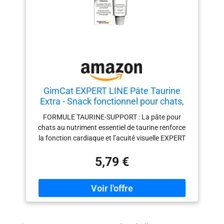
chatons, les chats adultes et âgés.
Particulièrement recommandé comme
complément pour les régimes préparés soi-même
(BARF) ou pauvre en taurine.
GimCat EXPERT LINE Pâte Taurine
Extra - Snack fonctionnel pour chats,
renforce la fonction cardiaque et la
FORMULE TAURINE-SUPPORT : La pâte pour
vision - 1 tube (1 à 50 g)
chats au nutriment essentiel de taurine renforce
la fonction cardiaque et l’acuité visuelle EXPERT
LINE : Développé avec des vétérinaires pour
5,79 €
l’alimentation lors de besoins spécifiques ainsi
que pour l’amélioration et la protection de la santé
RECETTE : Avec des ingrédients de haute qualité,
sans colorants ni conservateurs et sans arômes
artificiels ni sucre ajouté COMPOSITION : sous-
produits d’origine végétale, huiles et graisses,
mollusques et crustacés (poudre de moules aux