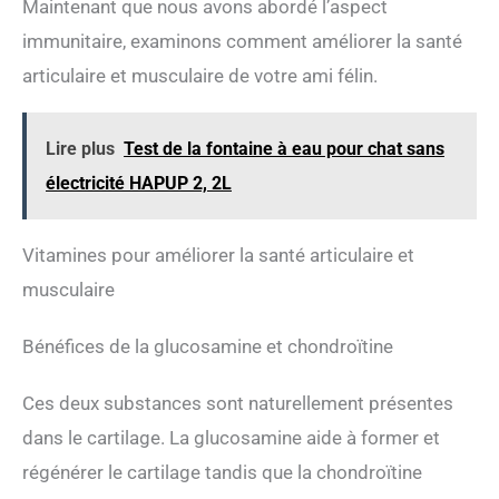
Maintenant que nous avons abordé l’aspect
orles verts 4 %), viandes et sous-produits
immunitaire, examinons comment améliorer la santé
animaux. CONTIENT : 1 tube 50 g GimCat Pâte
Taurine Extra, récompense fonctionnelle en tube
articulaire et musculaire de votre ami félin.
pratique – Made in Germany
Lire plus
Test de la fontaine à eau pour chat sans
électricité HAPUP 2, 2L
Vitamines pour améliorer la santé articulaire et
musculaire
Bénéfices de la glucosamine et chondroïtine
Ces deux substances sont naturellement présentes
dans le cartilage. La glucosamine aide à former et
régénérer le cartilage tandis que la chondroïtine