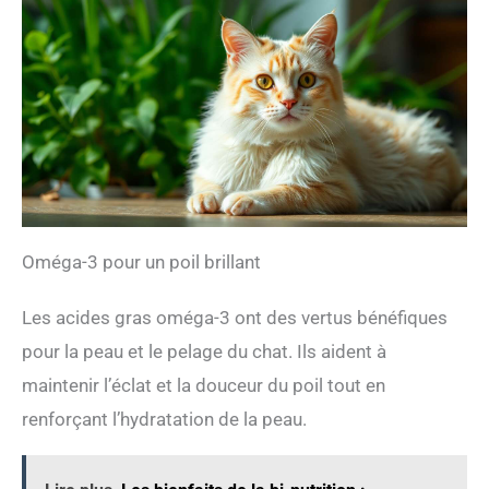
d’une pipette de 1 ml pour un dosage précis.
Donner 2 gouttes par kg de poids corporel par
jour. Une solution pratique et efficace pour
soutenir les articulations des chiens, chats et
animaux âgés nécessitant un soin articulaire
fiable. 𝐙𝐀𝐍𝐈𝐏𝐑𝐎 – 𝐁𝐢𝐞𝐧-ê𝐭𝐫𝐞 𝐚𝐧𝐢𝐦𝐚𝐥 𝐝𝐞 𝐜𝐨𝐧𝐟𝐢𝐚𝐧𝐜𝐞:
Avec plus de 50 ans d’expertise combinée en
soins naturels pour animaux, Zanipro crée des
compléments articulaires haut de gamme pour
chiens et chats afin de soutenir leur mobilité, leur
confort et la santé de leurs articulations à long
Oméga-3 pour un poil brillant
terme – car vos animaux méritent la même qualité
que votre famille.
Les acides gras oméga-3 ont des vertus bénéfiques
pour la peau et le pelage du chat. Ils aident à
maintenir l’éclat et la douceur du poil tout en
renforçant l’hydratation de la peau.