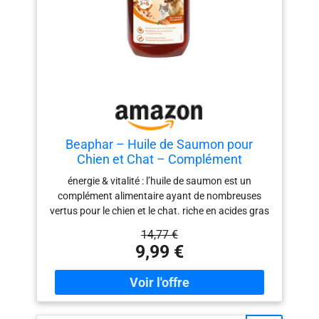
Beaphar – Huile de Saumon pour
Chien et Chat – Complément
Alimentaire – Omega 3 et 6 –
énergie & vitalité : l’huile de saumon est un
Bénéfique sur Le système Cardio-
complément alimentaire ayant de nombreuses
vasculaire, Le Pelage et Les
vertus pour le chien et le chat. riche en acides gras
articulations – Apport énergétique –
essentiels, elle permet d’améliorer la santé de
430 ML
14,77 €
l’animal. pour une excellente santé :
9,99 €
recommandée pour un pelage brillant, elle
soutient le fonctionnement du système
cardiovasculaire et favorise la mobilité des
articulations chez nos chiens et nos chats.
conseils d’utilisation : administrer l'huile 1 fois par