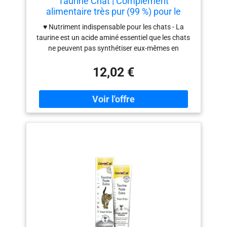
Taurine Chat | Complément
alimentaire très pur (99 %) pour le
cœur et la vue | Poudre de taurine pour
♥ Nutriment indispensable pour les chats - La
chatons, chats adultes et chats
taurine est un acide aminé essentiel que les chats
seniors – Idéal pour la nourriture
ne peuvent pas synthétiser eux-mêmes en
barbe, humide et sèche – Toutes
quantité suffisante. Ce chat taurin complète
12,02 €
l'alimentation quotidienne et couvre les besoins de
base pour les chats en bonne santé. Soutient le
cœur et la vue - La poudre de taurine pour chat
contribue au maintien de la fonction cardiaque
normale et d'une vision saine. Fournit une base
nutritive importante pour la vitalité de votre chat.
♥Formule de haute pureté (99 %) – Composé de
poudre de taurine de haute pureté sans additifs ni
impuretés inutiles. La poudre de taurine pour chat
offre un soutien quotidien stable et fiable. Dosage
facile et haute acceptation – La poudre fine se
mélange facilement avec des aliments humides,
secs ou faits maison. Il est presque inodore et est
bien accueilli par la plupart des chats. ♥Convient à
toutes les étapes de la vie – Idéal pour les