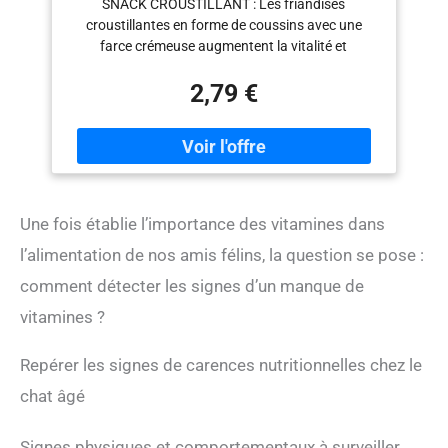
SNACK CROUSTILLANT : Les friandises
ingrédients fonctionnels - 1 sachet (1 à
croustillantes en forme de coussins avec une
150 g)
farce crémeuse augmentent la vitalité et
soutiennent le bien-être digestif RECETTE :
2,79 €
Friandise à faible teneur en calories au mélange
de bœuf, saumon et menthe à chat ADDITIFS : Le
mélange de vitamines, de fibres et d’oméga-3 et
oméga-6 favorise la santé et le bien-être des chats
COMPOSITION : Vous trouverez des informations
complémentaires sur la composition dans la
description du produit CONTIENT : 1 paquets 150
Une fois établie l’importance des vitamines dans
g GimCat Nutri Pockets Malt-Vitamin Mix,
l’alimentation de nos amis félins, la question se pose :
récompense fonctionnelle au bœuf, au saumon et
à la menthe à chat
comment détecter les signes d’un manque de
vitamines ?
Repérer les signes de carences nutritionnelles chez le
chat âgé
Signes physiques et comportementaux à surveiller