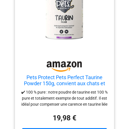
Pets Protect Pets Perfect Taurine
Powder 150g, convient aux chats et
aux chiens de tous âges, soutient la
✔️ 100 % pure : notre poudre de taurine est 100 %
fonction oculaire normale, favorise la
pure et totalement exempte de tout additif. Il est
vitalité et la fonction cardiovasculaire
idéal pour compenser une carence en taurine liée
normale
à l'alimentation chez les chats et les chiens et
19,98 €
convient aux chats et chiens de tous âges (jeunes,
adultes, personnes âgées). ✔️ POUR LES CHATS :
la taurine joue un rôle central dans le maintien de