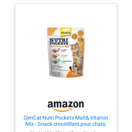
produits d’origine végétale, huiles et graisses
(huile de poisson 8 %), levures (contient 1 % de
bêta-glucanes) CONTIENT : 1 tube 50 g GimCat
Pâte Multivitamin Extra, snack pour chats, pour
un système immunitaire fort et une protection
cellulaire saine – Made in Germany
GimCat Nutri Pockets Malt& Vitamin
Mix - Snack croustillant pour chats,
avec une farce crémeuse et des