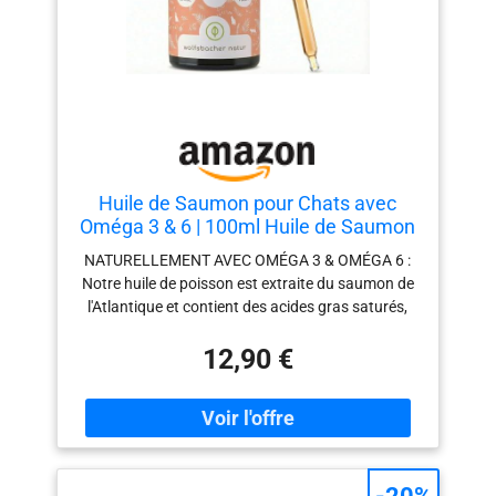
est à raisonner, consultez le veterinaire 🇫🇷
SERVICE FRANCAIS : Vous achetez auprès d'une
société française avec une GARANTIE DE
REMBOURSEMENT INTEGRAL ! Votre achat chez
nous est totalement sans risque -Testez notre
produit en toute tranquillité, si vous n'êtes pas
satisfait, nous vous rembourserons toujours le
prix d'achat complet – sans condition !
Huile de Saumon pour Chats avec
Oméga 3 & 6 | 100ml Huile de Saumon
Norvégien Naturelle de l'Atlantique |
NATURELLEMENT AVEC OMÉGA 3 & OMÉGA 6 :
Complément Hautement Dosé pour
Notre huile de poisson est extraite du saumon de
Chats
l'Atlantique et contient des acides gras saturés,
monoinsaturés et polyinsaturés. POUR LA PEAU
12,90 €
ET LE PELAGE : Notre huile de saumon convient à
toutes les races, à poils longs et à poils courts, et
contient des acides gras oméga-3 et oméga-6
pour maintenir une peau saine. CE QUI RESTE
DEHORS : En tant que propriétaires de chiens et
de chats, nous savons à quel point la bonne
qualité et la fraîcheur sont importantes. Les tests