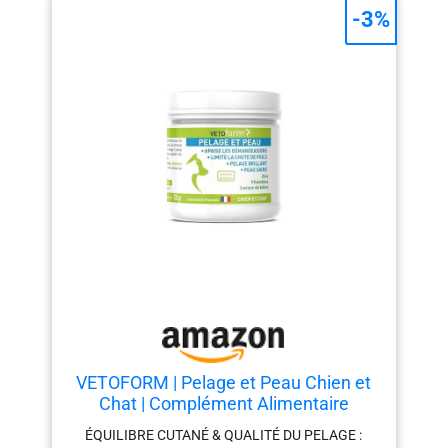
-3%
jour sur la nourriture ou bien directement dans la
gueule de l'animal à l'aide d'une cuillère. l'huile de
saumon ne provoque pas de surpoids.
composition : l’huile de saumon, issue d’une pêche
durable, est une matière première savoureuse et
riche en énergie contenant une source d’acides
gras essentiels tels que des oméga 3 et les oméga
6. nos animaux sont aussi notre famille : pour
préserver le bien-être de nos compagnons,
beaphar donne accès à des soins et des produits
de qualité à prix abordables à tous les
propriétaires d’animaux. Volume du colis: 430.0
milliliters Poids du colis: 0.436 kilograms
VETOFORM | Pelage et Peau Chien et
Chat | Complément Alimentaire
démangeaisons en Poudre | Oméga 3,
ÉQUILIBRE CUTANÉ & QUALITÉ DU PELAGE :
Levure de Bière, Zinc & Biotine |