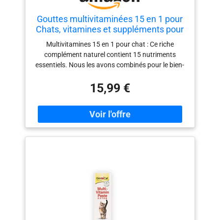
Gouttes multivitaminées 15 en 1 pour
Chats, vitamines et suppléments pour
Chats avec glucosamine et
Multivitamines 15 en 1 pour chat : Ce riche
Canneberge - Multivitamines liquides
complément naturel contient 15 nutriments
pour Qui soutiennent la santé
essentiels. Nous les avons combinés pour le bien-
immunitaire, la Peau, Le PE
être général de votre chat, notamment pour la
15,99 €
vessie, la miction, le cœur, les os, le système
immunitaire, les reins, la peau, les articulations, les
yeux, les oreilles et bien plus encore. Soutien des
voies urinaires à la canneberge : Nos gouttes
liquides pour chat, enrichies en extrait de
canneberge, soulagent les chats souffrant
d'infections urinaires. La canneberge contribue à
prévenir la formation de calculs rénaux et favorise
la santé de la vessie. Ce complément vitaminique
est un remède naturel qui soutient le bon
fonctionnement du système urinaire. Soin de la
peau et du pelage : Préservez la santé du pelage
et de la peau de votre animal grâce à des
ingrédients naturels. La biotine nourrit la peau et