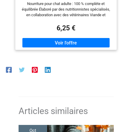
3kg, Lot de 1
Nourriture pour chat adulte : 100 % complète et
équilibrée Élaboré par des nutritionnistes spécialisés,
en collaboration avec des vétérinaires Viande et
produits dérivés d’origine animale : env. 36 % (produits
dérivés d’origine animale consommables par les
6,25 €
humains) Prébiotiques naturels pour faciliter la
digestion Biotine et zinc pour une peau et un pelage
sains Vitamine D pour des os forts Sans arômes
artificiels, colorants ni conservateurs. Sans soja, blé ni
orge ajoutés Recette goûteuse avec des protéines de
grande qualité Sachet refermable pour une fraîcheur
maximale
Articles similaires
Oct