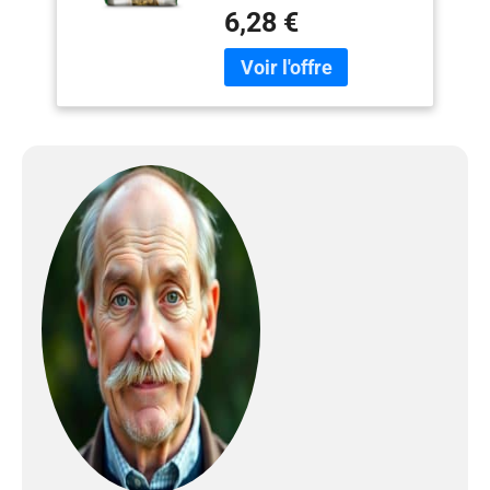
nutritionnistes spécialisés,
6,28 €
en collaboration avec des
vétérinaires Prébiotiques
naturels pour faciliter la
digestion Biotine et zinc
pour une peau et un pelage
sains Vitamine D pour des
os forts Sans arômes
artificiels, colorants ni
conservateurs Sachet
refermable pour une
fraîcheur maximale