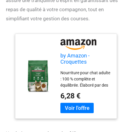
assure une tranquillité d’esprit en garantissant des
repas de qualité à votre compagnon, tout en
simplifiant votre gestion des courses.
by Amazon -
Croquettes
complètes pour chats
Nourriture pour chat adulte
adultes au saumon,
: 100 % complète et
thon et légumes, 1 lot
équilibrée. Élaboré par des
de 3kg
nutritionnistes spécialisés,
6,28 €
en collaboration avec des
vétérinaires Prébiotiques
naturels pour faciliter la
digestion Biotine et zinc
pour une peau et un pelage
sains Vitamine D pour des