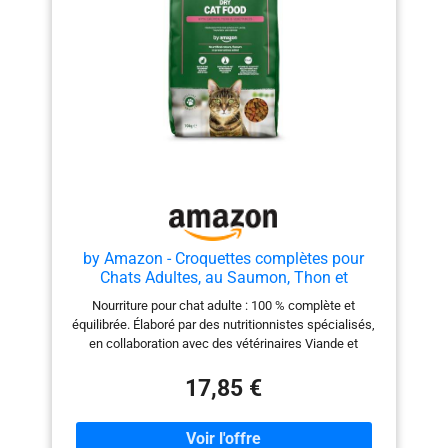
by Amazon - Croquettes complètes pour
Chats Adultes, au Saumon, Thon et
légumes, 1 Lot de 10kg
Nourriture pour chat adulte : 100 % complète et
équilibrée. Élaboré par des nutritionnistes spécialisés,
en collaboration avec des vétérinaires Viande et
produits dérivés d’origine animale : env. 28 % (produits
dérivés d’origine animale consommables par les
17,85 €
humains) Poisson et produits dérivés du poisson : env.
8 % (produits dérivés d’origine animale consommables
par les humains) Prébiotiques naturels pour faciliter la