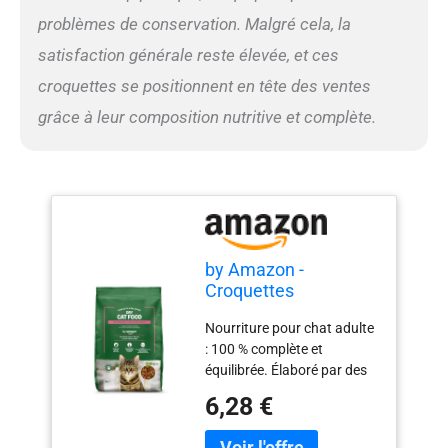
problèmes de conservation. Malgré cela, la
satisfaction générale reste élevée, et ces
croquettes se positionnent en tête des ventes
grâce à leur composition nutritive et complète.
by Amazon -
Croquettes
complètes pour chats
Nourriture pour chat adulte
adultes au saumon,
: 100 % complète et
thon et légumes, 1 lot
équilibrée. Élaboré par des
de 3kg
nutritionnistes spécialisés,
6,28 €
en collaboration avec des
vétérinaires Prébiotiques