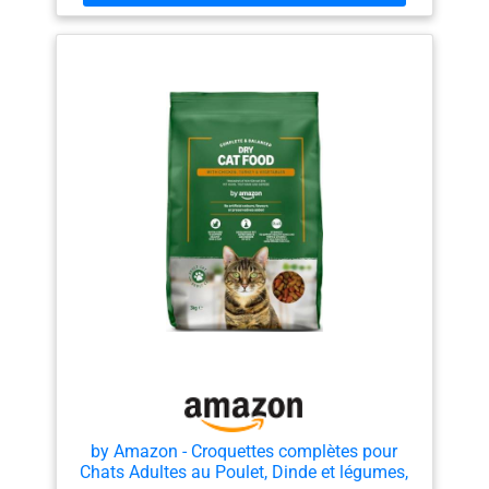
digestion Biotine et zinc pour une peau et un pelage
sains Vitamine D pour des os forts Sans arômes
artificiels, colorants ni conservateurs. Sans soja, blé ni
orge ajoutés Recette goûteuse avec des protéines de
grande qualité Sachet refermable pour une fraîcheur
maximale
by Amazon - Croquettes complètes pour
Chats Adultes au Poulet, Dinde et légumes,