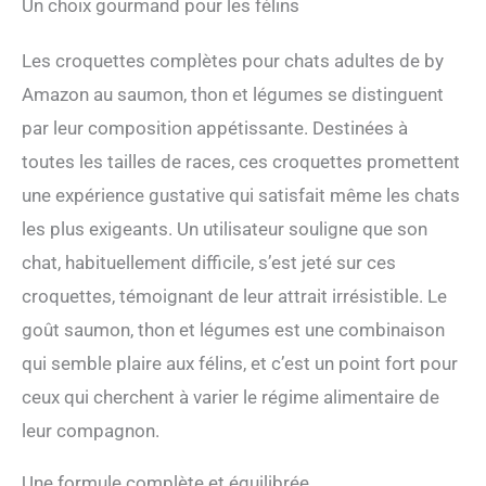
Un choix gourmand pour les félins
os forts Sans arômes
artificiels, colorants ni
conservateurs Sachet
Les croquettes complètes pour chats adultes de by
refermable pour une
Amazon au saumon, thon et légumes se distinguent
fraîcheur maximale
par leur composition appétissante. Destinées à
toutes les tailles de races, ces croquettes promettent
une expérience gustative qui satisfait même les chats
les plus exigeants. Un utilisateur souligne que son
chat, habituellement difficile, s’est jeté sur ces
croquettes, témoignant de leur attrait irrésistible. Le
goût saumon, thon et légumes est une combinaison
qui semble plaire aux félins, et c’est un point fort pour
ceux qui cherchent à varier le régime alimentaire de
leur compagnon.
Une formule complète et équilibrée