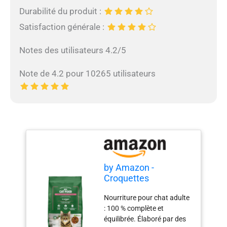
Durabilité du produit :
Satisfaction générale :
Notes des utilisateurs 4.2/5
Note de 4.2 pour 10265 utilisateurs
by Amazon -
Croquettes
complètes pour chats
Nourriture pour chat adulte
adultes au saumon,
: 100 % complète et
thon et légumes, 1 lot
équilibrée. Élaboré par des
de 3kg