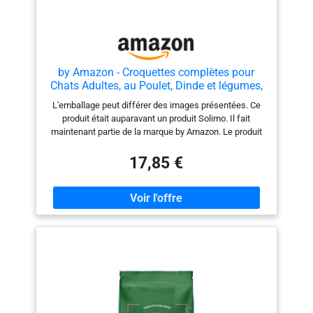
by Amazon - Croquettes complètes pour
Chats Adultes, au Poulet, Dinde et légumes,
10kg, Lot de 1
L'emballage peut différer des images présentées. Ce
produit était auparavant un produit Solimo. Il fait
maintenant partie de la marque by Amazon. Le produit
est exactement les mêmes formulations, taille et
qualité Nourriture pour chat adulte : 100 % complète et
17,85 €
équilibrée Élaboré par des nutritionnistes spécialisés,
en collaboration avec des vétérinaires Viande et
produits dérivés d’origine animale : env. 36 % (produits
dérivés d’origine animale consommables par les
humains) Prébiotiques naturels pour faciliter la
digestion Biotine et zinc pour une peau et un pelage
sains Vitamine D pour des os forts Sans arômes
artificiels, colorants ni conservateurs. Sans soja, blé ni
orge ajoutés Recette goûteuse avec des protéines de
grande qualité Sachet refermable pour une fraîcheur
maximale