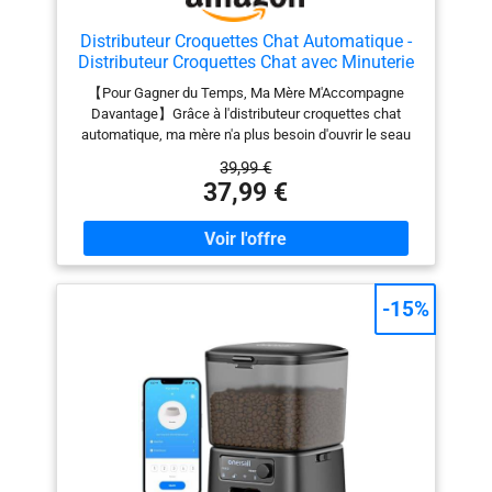
Distributeur Croquettes Chat Automatique -
Distributeur Croquettes Chat avec Minuterie
Programmable - 1-6 Repas par Jour - avec
【Pour Gagner du Temps, Ma Mère M'Accompagne
Appuyez sur Le Couvercle et Fonction
Davantage】Grâce à l'distributeur croquettes chat
D'Enregistrement 10s - 3L
automatique, ma mère n'a plus besoin d'ouvrir le seau
de nourriture pour chat à chaque fois pour le remplir.
39,99 €
Elle n'a plus qu'à me regarder manger, ce qui lui laisse
37,99 €
plus de temps à me consacrer. Je reçois de la
nourriture en temps voulu, je n'ai pas faim et je ne
reçois pas de nourriture pour chat qui n'est pas fraîche.
Si j'utilise les anciennes gamelles, maman rentre
parfois tard et j'ai faim. 【Avec une Capacité de 3L,
Maman Voyage en Toute Sérénité】Maman est sortie
-15%
et a laissé distributeur croquettes chat pour me tenir
compagnie. Distributeur croquettes chat peut me
fournir de la nourriture pendant 15 jours. Maman n'a pas
à s'inquiéter que je sois affamé. Distributeur
croquettes chat peut définir 1 à 6 repas par jour, et
chaque repas peut définir 1 à 9 portions (11g par
portion). Je suis maintenant un bon chat qui mange à
l'heure. 【10 Voix, L'Appel de Maman】Maman a
découvert que cet distributeur de croquettes pour chat