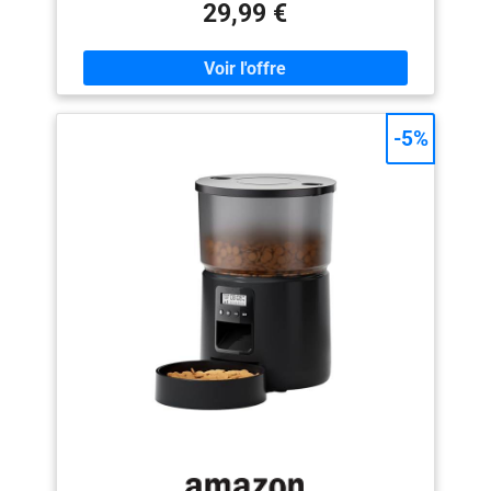
vident le bol. 🐾 FACILE À UTILISER ET À NETTOYER : il
29,99 €
suffit d'ouvrir le couvercle supérieur pour remplir les
aliments, tandis que le réservoir de l'abreuvoir peut être
retiré directement de la base antidérapante pour être
rempli d'eau, puis rattaché à la base. Pour le nettoyage,
les réservoirs peuvent être détachés de la base et
rincés à l'eau. 🐾 MATÉRIAU DE HAUTE QUALITÉ : en
-5%
plastique de qualité alimentaire, non toxique, sans
odeur étrangère, solide et durable. 🐾 GRANDE
CAPACITÉ : avec un total de 3,8 litres, il peut durer
environ 7 jours pour les petits animaux et plus de 3
jours pour les grands animaux. Grâce au distributeur
edipets, vous pouvez aller au travail, à une fête ou en
vacances en sachant que votre animal est bien nourri.
🐾 GARANTÍA: no se preocupe, los productos EDIPETS
disponen de garantía europea, asegurando a los
clientes que su compra es totalmente fiable y
protegida. La garantía de fábrica sólo está disponible a
través de vendedores autorizados.