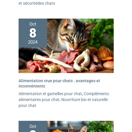
les matériaux du produit sont de qualité alimentaire et
et sécuritédes chats
de haute qualité. S'il y a des problèmes avec le produit,
n'hésitez pas à nous contacter. Notre service client est
disponible 24 heures sur 24 et nous offrons une
Oct
garantie de 2 ans pour chaque nourrisseur oneisall
8
2024
Alimentation crue pour chats : avantages et
inconvénients
Alimentation et gamelles pour chat
,
Compléments
alimentaires pour chat
,
Nourriture bio et naturelle
pour chat
Oct