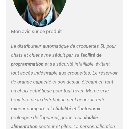
Voyage en Toute Sérénité】
Maman est sortie et a laissé
distributeur croquettes chat
pour me tenir compagnie.
Distributeur croquettes
Mon avis sur ce produit
chat peut me fournir de la
nourriture pendant 25
jours. Maman n'a pas à
Le distributeur automatique de croquettes 5L pour
s'inquiéter que je sois
chats et chiens me séduit par sa
facilité de
affamé. Distributeur
croquettes chat peut définir
programmation
et sa sécurité infaillible, évitant
1 à 6 repas par jour, et
tout accès indésirable aux croquettes. Le réservoir
chaque repas peut définir 1
à 9 portions (11g par
de grande capacité et son design élégant en font
portion). Je suis
un choix esthétique pour tout foyer. Même si le
maintenant un bon chat qui
mange à l'heure. 【10 Voix,
bruit lors de la distribution peut gêner, il reste
L'Appel de Maman】
mineur comparé à la
fiabilité
et l’autonomie
Maman a découvert que cet
distributeur de croquettes
prolongée de l’appareil, grâce à sa
double
pour chat peut enregistrer
alimentation
secteur et piles. La personnalisation