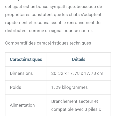
Double Verrouillage pour
cet ajout est un bonus sympathique, beaucoup de
une Bonne Étanchéité】
propriétaires constatent que les chats s’adaptent
C'est moi qui gardais la
maison pour ma mère
rapidement et reconnaissent le ronronnement du
quand elle n'était pas là. Je
distributeur comme un signal pour se nourrir.
vais courir d'ici à là et
revenir. J'étais tellement
excité. Parfois, je touchais
Comparatif des caractéristiques techniques
accidentellement cet
distributeur croquettes
chien, mais la nourriture n'a
Caractéristiques
Détails
jamais été renversée.
Maman ne doit plus m'aider
Dimensions
20, 32 x 17, 78 x 17, 78 cm
à nettoyer la nourriture qui
a été renversée. 【Double
Alimentation, Alimentation
Poids
1, 29 kilogrammes
Stable】Un jour, les
lumières de la maison ont
Branchement secteur et
soudainement cessé de
Alimentation
fonctionner. Maman a dit
compatible avec 3 piles D
qu'il y avait une panne