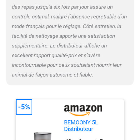
10 secondes de voix
des repas jusqu’à six fois par jour assure un
personnalisée. C'est ainsi
que j'entendais ma chère
contrôle optimal, malgré l’absence regrettable d’un
maman me parler avant de
mode français pour le réglage. Côté entretien, la
manger : "Bébé, viens vite
manger". Je me précipitais
facilité de nettoyage apporte une satisfaction
toujours pour manger
supplémentaire. Le distributeur affiche un
rapidement, car je n'avais
pas du tout peur du gros
excellent rapport qualité-prix et s’avère
distributeur de croquettes
incontournable pour ceux souhaitant nourrir leur
pour chat. 【Conception à
Double Verrouillage pour
animal de façon autonome et fiable.
une Bonne Étanchéité】
C'est moi qui gardais la
maison pour ma mère
quand elle n'était pas là. Je
vais courir d'ici à là et
-5%
revenir. J'étais tellement
excité. Parfois, je touchais
BEMOONY 5L
accidentellement cet
Distributeur
distributeur croquettes
Croquettes Chat
chien, mais la nourriture n'a