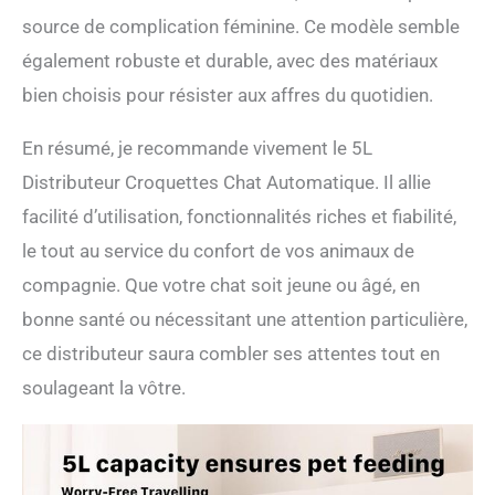
BEMOONY offre une
source de complication féminine. Ce modèle semble
garantie de 2 ans, en cas de
également robuste et durable, avec des matériaux
problème, la maman peut
les contacter.
bien choisis pour résister aux affres du quotidien.
En résumé, je recommande vivement le 5L
Distributeur Croquettes Chat Automatique. Il allie
facilité d’utilisation, fonctionnalités riches et fiabilité,
le tout au service du confort de vos animaux de
compagnie. Que votre chat soit jeune ou âgé, en
bonne santé ou nécessitant une attention particulière,
ce distributeur saura combler ses attentes tout en
soulageant la vôtre.