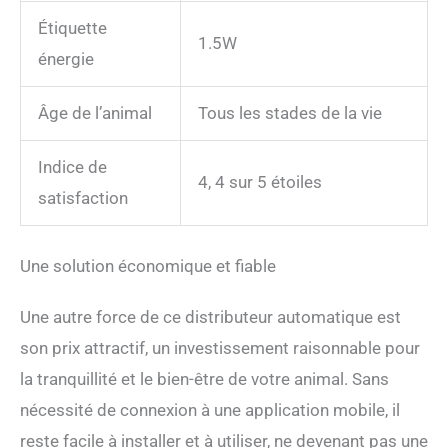
d'électricité, mais
Étiquette
distributeur croquette chat
1.5W
fonctionnerait quand même
énergie
très bien. Il s'est avéré que
l'distributeur croquette chat
n'est pas seulement relié à
Âge de l’animal
Tous les stades de la vie
l'alimentation électrique,
mais qu'il dispose
Indice de
également d'une batterie.
4, 4 sur 5 étoiles
Vous n'avez donc pas à
satisfaction
craindre que distributeur
croquette chat ne
fonctionne pas en cas de
Une solution économique et fiable
coupure de courant.
【Équipe Professionnelle】
Une autre force de ce distributeur automatique est
Les piles ne sont pas
incluses dans l'emballage.
son prix attractif, un investissement raisonnable pour
Distributeur croquettes a
la tranquillité et le bien-être de votre animal. Sans
des étapes de démontage
faciles pour simplifier les
nécessité de connexion à une application mobile, il
étapes de nettoyage de la
reste facile à installer et à utiliser, ne devenant pas une
maman. La marque