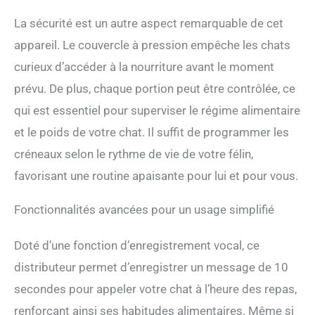
1 à 6 repas par jour, et
La sécurité est un autre aspect remarquable de cet
chaque repas peut définir 1
à 9 portions (11g par
appareil. Le couvercle à pression empêche les chats
portion). Je suis
curieux d’accéder à la nourriture avant le moment
maintenant un bon chat qui
prévu. De plus, chaque portion peut être contrôlée, ce
mange à l'heure. 【10 Voix,
L'Appel de Maman】
qui est essentiel pour superviser le régime alimentaire
Maman a découvert que cet
et le poids de votre chat. Il suffit de programmer les
distributeur de croquettes
pour chat peut enregistrer
créneaux selon le rythme de vie de votre félin,
10 secondes de voix
favorisant une routine apaisante pour lui et pour vous.
personnalisée. C'est ainsi
que j'entendais ma chère
maman me parler avant de
Fonctionnalités avancées pour un usage simplifié
manger : "Bébé, viens vite
manger". Je me précipitais
Doté d’une fonction d’enregistrement vocal, ce
toujours pour manger
rapidement, car je n'avais
distributeur permet d’enregistrer un message de 10
pas du tout peur du gros
secondes pour appeler votre chat à l’heure des repas,
distributeur de croquettes
pour chat. 【Conception à
renforçant ainsi ses habitudes alimentaires. Même si