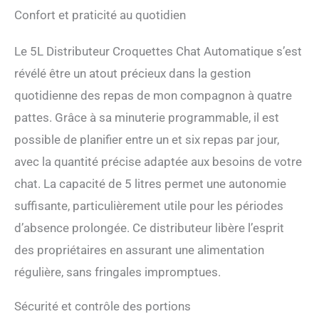
laisse plus de temps à me
Confort et praticité au quotidien
consacrer. Je reçois de la
nourriture en temps voulu,
je n'ai pas faim et je ne
Le 5L Distributeur Croquettes Chat Automatique s’est
reçois pas de nourriture
révélé être un atout précieux dans la gestion
pour chat qui n'est pas
fraîche. Si j'utilise les
quotidienne des repas de mon compagnon à quatre
anciennes gamelles,
pattes. Grâce à sa minuterie programmable, il est
maman rentre parfois tard
possible de planifier entre un et six repas par jour,
et j'ai faim. 【Avec une
Capacité de 5L, Maman
avec la quantité précise adaptée aux besoins de votre
Voyage en Toute Sérénité】
chat. La capacité de 5 litres permet une autonomie
Maman est sortie et a laissé
distributeur croquettes chat
suffisante, particulièrement utile pour les périodes
pour me tenir compagnie.
d’absence prolongée. Ce distributeur libère l’esprit
Distributeur croquettes
chat peut me fournir de la
des propriétaires en assurant une alimentation
nourriture pendant 25
régulière, sans fringales impromptues.
jours. Maman n'a pas à
s'inquiéter que je sois
affamé. Distributeur
Sécurité et contrôle des portions
croquettes chat peut définir