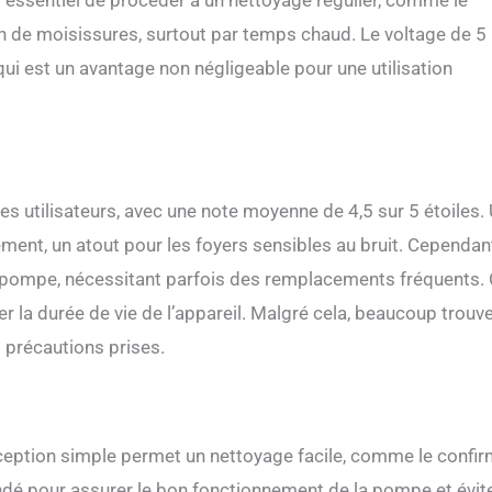
est essentiel de procéder à un nettoyage régulier, comme le
tion de moisissures, surtout par temps chaud. Le voltage de 5
i est un avantage non négligeable pour une utilisation
les utilisateurs, avec une note moyenne de 4,5 sur 5 étoiles.
ment, un atout pour les foyers sensibles au bruit. Cependan
a pompe, nécessitant parfois des remplacements fréquents. 
er la durée de vie de l’appareil. Malgré cela, beaucoup trouv
 précautions prises.
 conception simple permet un nettoyage facile, comme le confi
dé pour assurer le bon fonctionnement de la pompe et évite