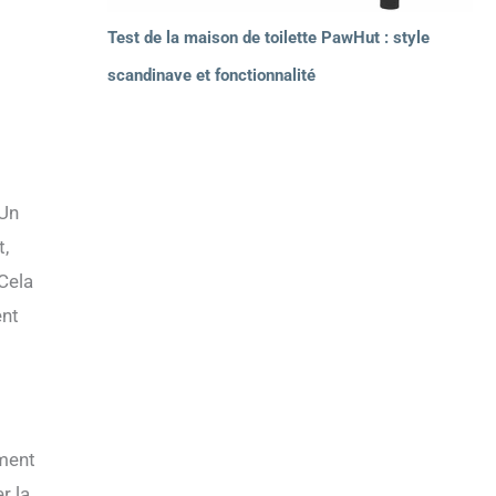
Test de la maison de toilette PawHut : style
scandinave et fonctionnalité
 Un
t,
Cela
ent
rment
r la