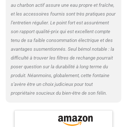
batterie. Pompe Silencieuse
au charbon actif assure une eau propre et fraîche,
et Intelligente - La fontaine
à eau chat détecteur de
et les accessoires fournis sont très pratiques pour
mouvement réduit les bruits
l’entretien régulier. Le point fort est assurément
d'eau et les vibrations grâce
à sa pompe silencieuse et
son rapport qualité-prix qui est excellent compte
sa structure anti-vibration,
tenu de sa faible consommation électrique et des
pour un environnement
calme. Eau Fraîche à
avantages susmentionnés. Seul bémol notable : la
Chaque Gorgée - Le filtre à
difficulté à trouver les filtres de rechange pourrait
5 étapes fournit une eau
propre et fraîche en
poser question sur la durabilité à long terme du
continu. Charbon actif
produit. Néanmoins, globalement, cette fontaine
élimine les odeurs et
mauvais goûts, résine
s’avère être un choix judicieux pour tout
adoucit l'eau, pierre
propriétaire soucieux du bien-être de son félin.
minérale aide à réduire les
métaux lourds, tissu filtre
les poils et impuretés.