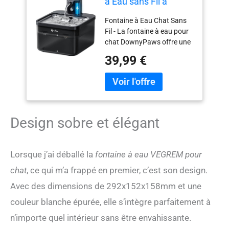
à Eau sans Fil à
Détection de
Fontaine à Eau Chat Sans
Mouvement, Noir
Fil - La fontaine à eau pour
chat DownyPaws offre une
hydratation sans fil, partout
39,99 €
et à tout moment. Placez-la
dans le salon, la chambre, la
cuisine, la salle de bain ou à
l'extérieur. Gardez vos
animaux hydratés et
heureux. Grande Batterie -
Design sobre et élégant
La fontaine à eau chat inox
sans fil avec batterie 4000
mAh vous permet de
Lorsque j’ai déballé la
fontaine à eau VEGREM pour
voyager sans souci. Ne
chat
, ce qui m’a frappé en premier, c’est son design.
craignez plus les coupures
de courant soudaines. Puce
Avec des dimensions de 292x152x158mm et une
de charge rapide et batterie
couleur blanche épurée, elle s’intègre parfaitement à
amovible pour un
rechargement facile. 2
n’importe quel intérieur sans être envahissante.
Modes d'Écoulement - La