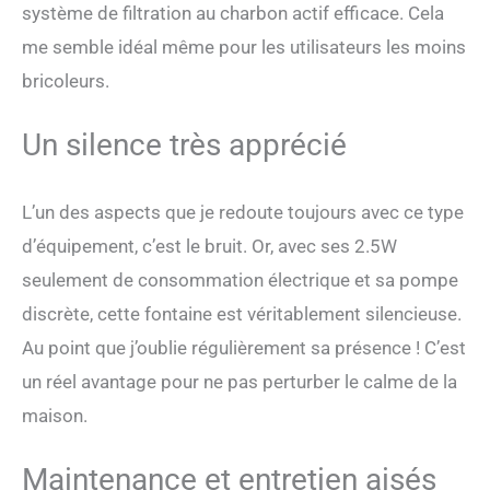
et Intelligente - La fontaine
système de filtration au charbon actif efficace. Cela
à eau chat détecteur de
me semble idéal même pour les utilisateurs les moins
mouvement réduit les bruits
d'eau et les vibrations grâce
bricoleurs.
à sa pompe silencieuse et
sa structure anti-vibration,
Un silence très apprécié
pour un environnement
calme. Eau Fraîche à
Chaque Gorgée - Le filtre à
L’un des aspects que je redoute toujours avec ce type
5 étapes fournit une eau
propre et fraîche en
d’équipement, c’est le bruit. Or, avec ses 2.5W
continu. Charbon actif
seulement de consommation électrique et sa pompe
élimine les odeurs et
mauvais goûts, résine
discrète, cette fontaine est véritablement silencieuse.
adoucit l'eau, pierre
Au point que j’oublie régulièrement sa présence ! C’est
minérale aide à réduire les
métaux lourds, tissu filtre
un réel avantage pour ne pas perturber le calme de la
les poils et impuretés.
maison.
Maintenance et entretien aisés