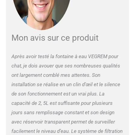
Modes d'Écoulement - La
fontaine à eau pour chat à
pile simule un robinet
naturel. Le mode détecteur
de mouvement active l'eau
à l'approche du chat (1,5
Mon avis sur ce produit
m/120°). Le mode minuterie
fait couler l'eau toutes les
15 minutes pendant 20
Après avoir testé la fontaine à eau VEGREM pour
secondes. Sûre et Facile à
chat, je dois avouer que ses nombreuses qualités
Nettoyer - Distributeur eau
chat avec corps en
ont largement comblé mes attentes. Son
plastique sans BPA et
installation se réalise en un clin d’œil et le silence
plateau inox 304
alimentaire. Facile à
de son fonctionnement est un vrai plus. La
démonter et nettoyer, aide à
capacité de 2, 5L est suffisante pour plusieurs
prévenir l'acné féline.
Remarque : rincez
jours sans remplissage constant et son design
uniquement la sortie d'eau à
avec réservoir transparent permet de surveiller
l'eau claire, ne plongez
jamais le compartiment à
facilement le niveau d’eau. Le système de filtration