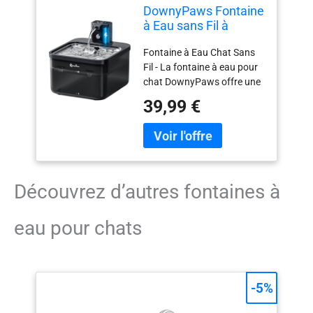
DownyPaws Fontaine
à Eau sans Fil à
Détection de
Fontaine à Eau Chat Sans
Mouvement, Noir
Fil - La fontaine à eau pour
chat DownyPaws offre une
hydratation sans fil, partout
39,99 €
et à tout moment. Placez-la
dans le salon, la chambre, la
cuisine, la salle de bain ou à
l'extérieur. Gardez vos
animaux hydratés et
heureux. Grande Batterie -
Découvrez d’autres fontaines à
La fontaine à eau chat inox
sans fil avec batterie 4000
eau pour chats
mAh vous permet de
voyager sans souci. Ne
craignez plus les coupures
de courant soudaines. Puce
-5%
de charge rapide et batterie
amovible pour un