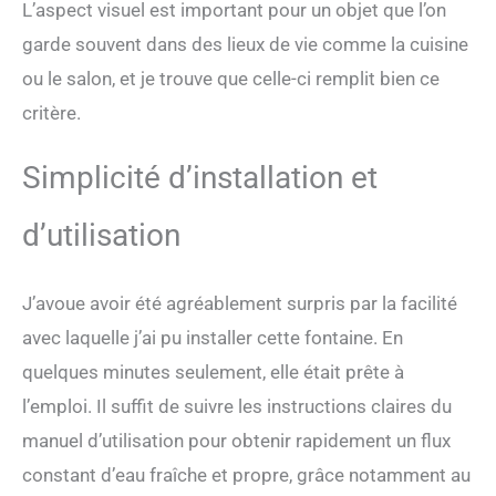
L’aspect visuel est important pour un objet que l’on
fontaine à eau pour chat à
pile simule un robinet
garde souvent dans des lieux de vie comme la cuisine
naturel. Le mode détecteur
ou le salon, et je trouve que celle-ci remplit bien ce
de mouvement active l'eau
à l'approche du chat (1,5
critère.
m/120°). Le mode minuterie
fait couler l'eau toutes les
Simplicité d’installation et
15 minutes pendant 20
secondes. Sûre et Facile à
Nettoyer - Distributeur eau
d’utilisation
chat avec corps en
plastique sans BPA et
plateau inox 304
J’avoue avoir été agréablement surpris par la facilité
alimentaire. Facile à
avec laquelle j’ai pu installer cette fontaine. En
démonter et nettoyer, aide à
prévenir l'acné féline.
quelques minutes seulement, elle était prête à
Remarque : rincez
l’emploi. Il suffit de suivre les instructions claires du
uniquement la sortie d'eau à
l'eau claire, ne plongez
manuel d’utilisation pour obtenir rapidement un flux
jamais le compartiment à
constant d’eau fraîche et propre, grâce notamment au
batterie. Pompe Silencieuse