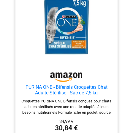
SANS CHARGES : Nos recettes sont exemptes de
céréales et offrent à votre chat une alimentation riche
en protéines et en viande.
PURINA ONE - Bifensis Croquettes Chat
Adulte Stérilisé - Sac de 7,5 kg
Croquettes PURINA ONE Bifensis conçues pour chats
adultes stérilisés avec une recette adaptée à leurs
besoins nutritionnels Formule riche en poulet, source
de protéines et d'acides aminés, pour aider à maintenir
34,99 €
la masse musculaire des chats stérilisés Contient des
30,84 €
Lactobacillus, micro-organismes fonctionnels