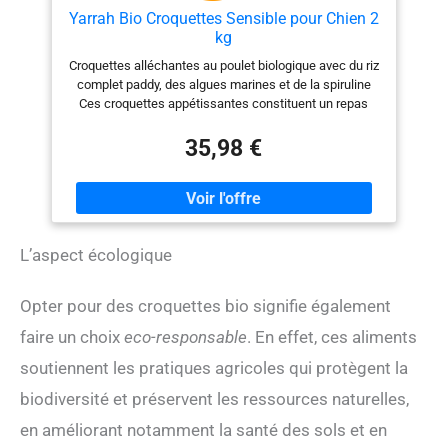
Yarrah Bio Croquettes Sensible pour Chien 2
kg
Croquettes alléchantes au poulet biologique avec du riz
complet paddy, des algues marines et de la spiruline
Ces croquettes appétissantes constituent un repas
nutritionnellement complet pour votre chien
Uniquement des produits purs, sans additifs artificiels,
35,98 €
pesticides et OGM Des croquettes adaptés aux chien
sensibles ainsi qu'aux chiens castrés/stérilisés grâce
à un apport calorique bas Pour les chiens aux
estomacs sensibles et à la digestion difficile
L’aspect écologique
Opter pour des croquettes bio signifie également
faire un choix
eco-responsable
. En effet, ces aliments
soutiennent les pratiques agricoles qui protègent la
biodiversité et préservent les ressources naturelles,
en améliorant notamment la santé des sols et en