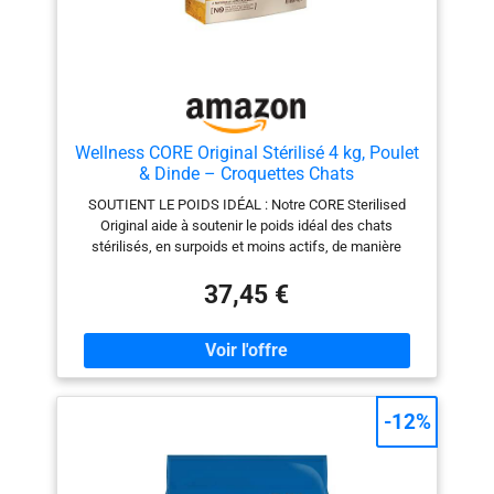
Wellness CORE Original Stérilisé 4 kg, Poulet
& Dinde – Croquettes Chats
SOUTIENT LE POIDS IDÉAL : Notre CORE Sterilised
Original aide à soutenir le poids idéal des chats
stérilisés, en surpoids et moins actifs, de manière
saine. CONTRÔLE DES BOULES DE POILS : Notre CORE
Sterilised Original vous aidera à contrôler la quantité de
37,45 €
boules de poils de votre chat grâce à une teneur
optimale en fibres. CŒUR SAIN : Nos croquettes pour
chats stérilisés contiennent un supplément de taurine
pour favoriser la santé du cœur. Pour que votre ami
reste heureux et en bonne santé ! SYSTÈME DIGESTIF
SAIN : Nos aliments pour chats Wellness CORE sont
-12%
faciles à digérer et contiennent des fibres prébiotiques
et des probiotiques, ce qui permet à votre chat d'avoir
un système digestif sain ! FAIBLE EN GLUCIDES ET