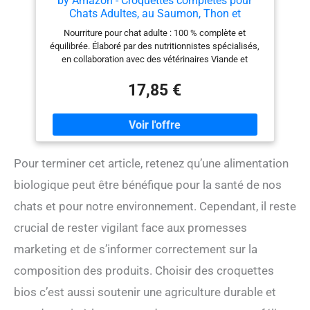
by Amazon - Croquettes complètes pour
Chats Adultes, au Saumon, Thon et
légumes, 1 Lot de 10kg
Nourriture pour chat adulte : 100 % complète et
équilibrée. Élaboré par des nutritionnistes spécialisés,
en collaboration avec des vétérinaires Viande et
produits dérivés d’origine animale : env. 28 % (produits
dérivés d’origine animale consommables par les
17,85 €
humains) Poisson et produits dérivés du poisson : env.
8 % (produits dérivés d’origine animale consommables
par les humains) Prébiotiques naturels pour faciliter la
digestion Biotine et zinc pour une peau et un pelage
sains Vitamine D pour des os forts Sans arômes
Pour terminer cet article, retenez qu’une alimentation
artificiels, colorants ni conservateurs. Sans soja, blé ni
orge ajoutés Recette goûteuse avec des protéines de
biologique peut être bénéfique pour la santé de nos
grande qualité Sachet refermable pour une fraîcheur
maximale
chats et pour notre environnement. Cependant, il reste
crucial de rester vigilant face aux promesses
marketing et de s’informer correctement sur la
composition des produits. Choisir des croquettes
bios c’est aussi soutenir une agriculture durable et