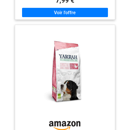
7,99 €
UN CORPS SVELTE ET EN BONNE SANTE : IAMS au
poulet frais pour chats adultes stérilisés à partir d’1 an
sont des croquettes allégées et contiennent 30 % de
matières grasses en moins par rapport à IAMS au
poulet frais pour chats adultes CONTROLE DU POIDS :
Nos croquettes contiennent les 3 ingrédients majeurs
qui favorisent le contrôle du poids du chat : protéines
de qualité à 84% d’origine animale, un brule graisse
efficace la L-carnitine, une faible teneur en matière
grasse 9.8% DIGESTION SAINE : Notre recette IAMS
Advanced Nutrition pour chat stérilisé favorise une
digestion optimale pour votre chat grâce à un mélange
de fibres sur mesure, des prébiotiques et de la pulpe de
betterave IAMS SE SOUCIE DES CHATS ET DE LA
NATURE : IAMS est exigeant avec les ingrédients de
ses croquettes, elles sont garanties sans
épaississants, sans OGM, sans colorants ou arômes
artificiels, sans blé. Les sacs sont recyclables