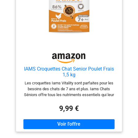
IAMS Croquettes Chat Senior Poulet Frais
1,5 kg
Les croquettes Iams Vitality sont parfaites pour les
besoins des chats de 7 ans et plus. Iams Chats
Séniors offre tous les nutriments essentiels qui leur
permettent d'être actifs et de le rester longtemps Nos
croquettes contiennent les actifs nécessaires pour une
9,99 €
vie longue et une santé préservée Pour satisfaire des
gourmets aussi exigeants que les chats nous avons
apporté un soin tout particulier à la saveur et à
l'appétence de nos croquettes Chez IAMS nous
sommes aussi exigeants avec les ingrédients de nos