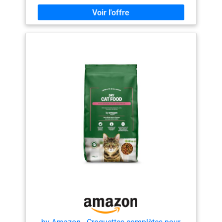
bénéfiques, qui soutiennent les défenses naturelles de
l'intérieur Inclut de la chicorée, un prébiotique, pour
nourrir les microflores intestinales et contribuer à un
microbiome équilibré Ratio protéines/matières grasses
adapté pour aider au contrôle du poids et répondre aux
besoins énergétiques après la stérilisation