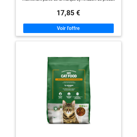
est exactement les mêmes formulations, taille et
qualité Nourriture pour chat adulte : 100 % complète et
17,85 €
équilibrée Élaboré par des nutritionnistes spécialisés,
en collaboration avec des vétérinaires Viande et
produits dérivés d’origine animale : env. 36 % (produits
dérivés d’origine animale consommables par les
humains) Prébiotiques naturels pour faciliter la
digestion Biotine et zinc pour une peau et un pelage
sains Vitamine D pour des os forts Sans arômes
artificiels, colorants ni conservateurs. Sans soja, blé ni
orge ajoutés Recette goûteuse avec des protéines de
grande qualité Sachet refermable pour une fraîcheur
maximale