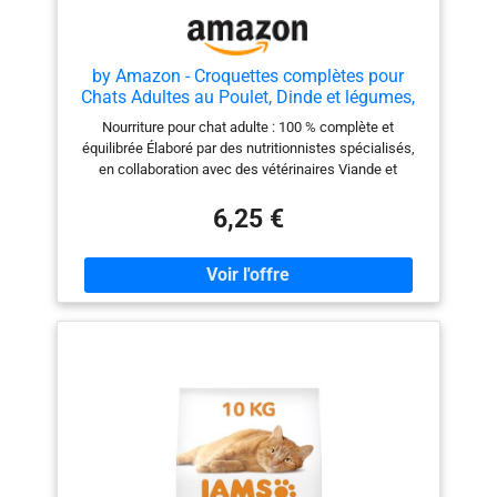
by Amazon - Croquettes complètes pour
Chats Adultes au Poulet, Dinde et légumes,
3kg, Lot de 1
Nourriture pour chat adulte : 100 % complète et
équilibrée Élaboré par des nutritionnistes spécialisés,
en collaboration avec des vétérinaires Viande et
produits dérivés d’origine animale : env. 36 % (produits
dérivés d’origine animale consommables par les
6,25 €
humains) Prébiotiques naturels pour faciliter la
digestion Biotine et zinc pour une peau et un pelage
sains Vitamine D pour des os forts Sans arômes
artificiels, colorants ni conservateurs. Sans soja, blé ni
orge ajoutés Recette goûteuse avec des protéines de
grande qualité Sachet refermable pour une fraîcheur
maximale